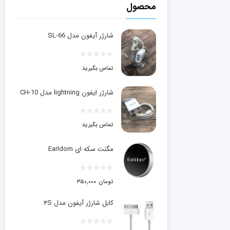
محصول
شارژر آیفون مدل SL-66
تماس بگیرید
شارژر ایفون lightning مدل CH-10
تماس بگیرید
مگنت سکه ای Earldom
تومان
۳۵۰,۰۰۰
کابل شارژر آیفون مدل ۴S