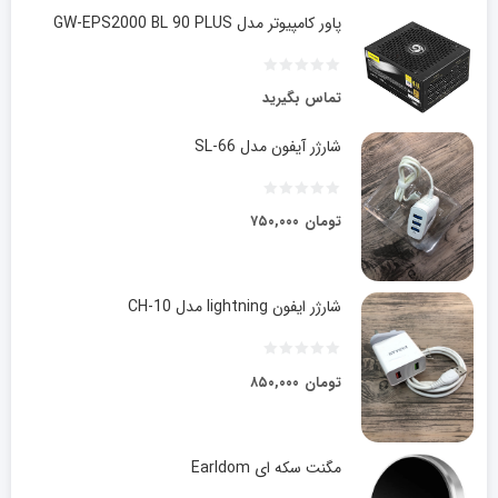
پاور کامپیوتر مدل GW-EPS2000 BL 90 PLUS
تماس بگیرید
شارژر آیفون مدل SL-66
تومان
۷۵۰,۰۰۰
شارژر ایفون lightning مدل CH-10
تومان
۸۵۰,۰۰۰
مگنت سکه ای Earldom