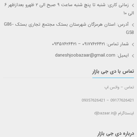
زمانی کاری: شنبه تا پنچ شنبه ساعت ۹ صبح الی ۲ ظهرو بعدازظهر ۶
الی ۱۰
آدرس: استان هرمزگان شهرستان بستک مجتمع تجاری بستک G86-
G58
شمار تماس: ۰۹۱۷۷۶۲۶۴۲۱ – ۰۹۳۵۷۶۲۶۴۲۱
ایمیل: daneshjoobazaar@gmail.com
تماس با دی جی بازار
تماس – واتس اپ
09177626421 – 09357626421
اینستاگرام @djbazaar.ir
درباره دی جی بازار