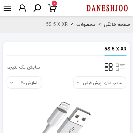
۰
صفحه خانگی
>
محصولات
>
5S 5 X XR
5S 5 X XR
نمایش یک نتیجه