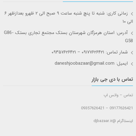
زمانی کاری: شنبه تا پنچ شنبه ساعت ۹ صبح الی ۲ ظهرو بعدازظهر ۶
الی ۱۰
آدرس: استان هرمزگان شهرستان بستک مجتمع تجاری بستک G86-
G58
شمار تماس: ۰۹۱۷۷۶۲۶۴۲۱ – ۰۹۳۵۷۶۲۶۴۲۱
ایمیل: daneshjoobazaar@gmail.com
تماس با دی جی بازار
تماس – واتس اپ
09177626421 – 09357626421
اینستاگرام @djbazaar.ir