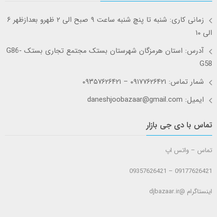
زمانی کاری: شنبه تا پنچ شنبه ساعت ۹ صبح الی ۲ ظهرو بعدازظهر ۶
الی ۱۰
آدرس: استان هرمزگان شهرستان بستک مجتمع تجاری بستک G86-
G58
شمار تماس: ۰۹۱۷۷۶۲۶۴۲۱ – ۰۹۳۵۷۶۲۶۴۲۱
ایمیل: daneshjoobazaar@gmail.com
تماس با دی جی بازار
تماس – واتس اپ
09177626421 – 09357626421
اینستاگرام @djbazaar.ir