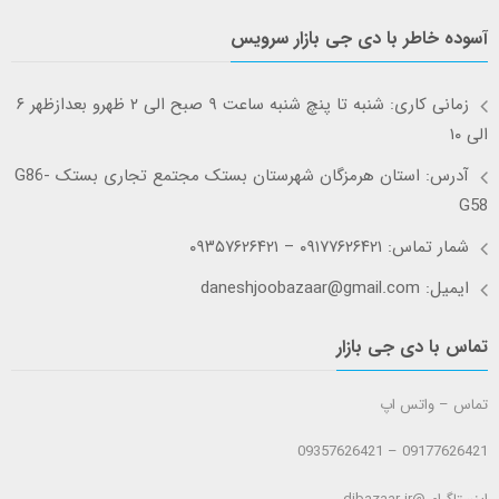
آسوده خاطر با دی جی بازار سرویس
زمانی کاری: شنبه تا پنچ شنبه ساعت ۹ صبح الی ۲ ظهرو بعدازظهر ۶
الی ۱۰
آدرس: استان هرمزگان شهرستان بستک مجتمع تجاری بستک G86-
G58
شمار تماس: ۰۹۱۷۷۶۲۶۴۲۱ – ۰۹۳۵۷۶۲۶۴۲۱
ایمیل: daneshjoobazaar@gmail.com
تماس با دی جی بازار
تماس – واتس اپ
09177626421 – 09357626421