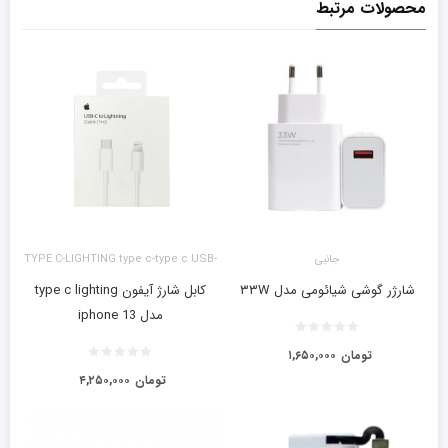
محصولات مرتبط
جانبی
TYPE C-LIGHTING type c-type c USB-
LIGHTING آیفون
شارژر گوشی شیائومی مدل ۳۳W
کابل شارژ آیفون type c lighting
مدل iphone 13
تومان
۱,۶۵۰,۰۰۰
تومان
۴,۲۵۰,۰۰۰