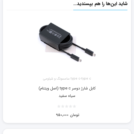
شاید این‌ها را هم بپسندید…
type c-type c سامسونگ و شیاومی
کابل شارژ دوسر type c (اصل ویتنام)
سیاه سفید
تومان
۹۵۰,۰۰۰