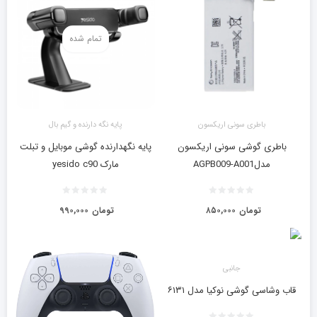
تمام شده
باطری سونی اریکسون
پایه نگه دارنده و گیم بال
باطری گوشی سونی اریکسون
پایه نگهدارنده گوشی موبایل و تبلت
مدلAGPB009-A001
مارک yesido c90
تومان
۸۵۰,۰۰۰
تومان
۹۹۰,۰۰۰
جانبی
قاب وشاسی گوشی نوکیا مدل ۶۱۳۱