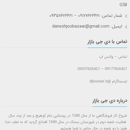
G58
شمار تماس: ۰۹۱۷۷۶۲۶۴۲۱ – ۰۹۳۵۷۶۲۶۴۲۱
ایمیل: daneshjoobazaar@gmail.com
تماس با دی جی بازار
تماس – واتس اپ
09177626421 – 09357626421
اینستاگرام @djbazaar.ir
درباره دی جی بازار
شروع کار فروشگاهی ما از سال 1380 در روستایی بنام کوهیج و بعد از چند سال
فعالیت شعبه دوم در شهرستان بستک در سال 1389 افتتاح گردید که به لطف خدا
هنوز با دو شعبه در حال حاضر با شما هستيم .