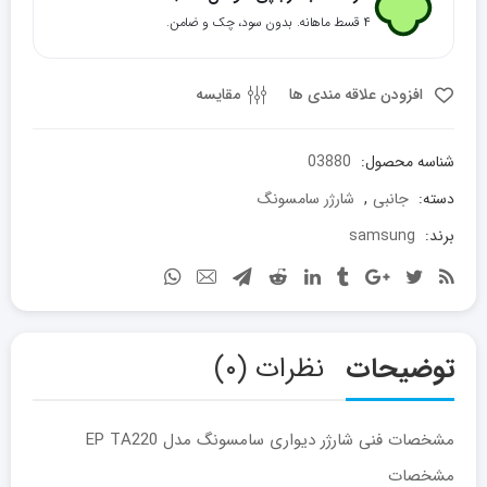
35W
۴ قسط ماهانه. بدون سود، چک و ضامن.
PD
Power
Adapter
افزودن علاقه مندی ها
مقایسه
Duo
عدد
شناسه محصول:
03880
دسته:
جانبی
,
شارژر سامسونگ
برند:
samsung
توضیحات
نظرات (۰)
مشخصات فنی شارژر دیواری سامسونگ مدل EP TA220
مشخصات