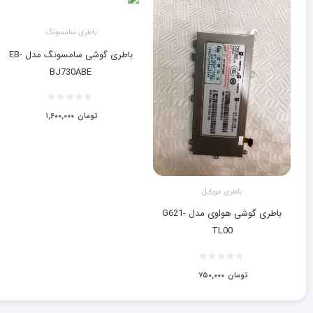
باطری سامسونگ
باطری گوشی سامسونگ مدل EB-
BJ730ABE
تومان
۱,۶۰۰,۰۰۰
باطری موبایل
باطری گوشی هواوی مدل G621-
TL00
تومان
۷۵۰,۰۰۰