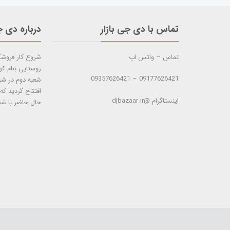
تماس با دی جی بازار
درباره دی ج
تماس – واتس اپ
روستایی بنام ک
09177626421 – 09357626421
افتتاح گردید که
اینستاگرام @djbazaar.ir
حال حاضر با شم