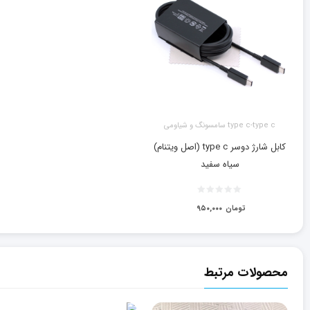
type c-type c سامسونگ و شیاومی
کابل شارژ دوسر type c (اصل ویتنام)
سیاه سفید
تومان
۹۵۰,۰۰۰
محصولات مرتبط