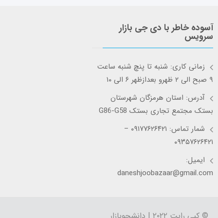
آسوده خاطر با دی جی بازار
سرویس
زمانی کاری: شنبه تا پنچ شنبه ساعت
۹ صبح الی ۲ ظهرو بعدازظهر ۶ الی ۱۰
آدرس: استان هرمزگان شهرستان
بستک مجتمع تجاری بستک G86-G58
شمار تماس: ۰۹۱۷۷۶۲۶۴۲۱ –
۰۹۳۵۷۶۲۶۴۲۱
ایمیل:
daneshjoobazaar@gmail.com
© کپی رایت ۲۰۲۲ | دانشجوبازار