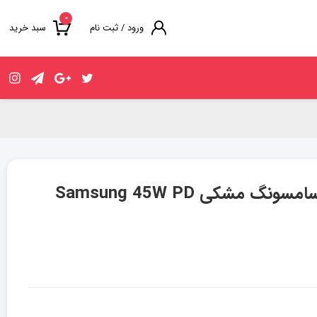
۰
ورود / ثبت نام
سبد خرید
آداپتور شارژر سریع ۴۵ وات سامسونگ مشکی Samsung 45W PD