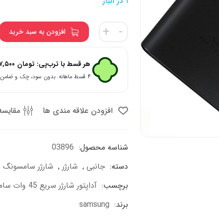
۱ در انبار
آداپتور
+
-
افزودن به سبد خرید
شارژر
سریع
45
هر قسط با ترب‌پی:
تومان
۷,۵۰۰
وات
۴ قسط ماهانه. بدون سود، چک و ضامن.
سامسونگ
مشکی
Samsung
افزودن علاقه مندی ها
مقایسه
45W
PD
Adapter
شناسه محصول:
03896
عدد
دسته:
جانبی
,
شارژر
,
شارژر سامسونگ
,
برچسب:
آداپتور شارژر سریع 45 وات سامسونگ مشکی Samsung 45W PD Adapter
برند:
samsung