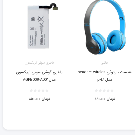
جانبی
باطری سونی اریکسون
هدست بلوتوثی headset wireles
باطری گوشی سونی اریکسون
مدل p47
مدلAGPB009-A001
تومان
۶۶۰,۰۰۰
تومان
۸۵۰,۰۰۰