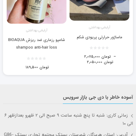
آرايشی بهداشتی
آرايشی بهداشتی
ماساژور حرارتی پریودی شکم
شامپو رزماری ضد ریزش BIOAQUA
shampoo anti-hair loss
–
تومان
۲,۰۷۵,۰۰۰
تومان
۲,۰۵۰,۰۰۰
تومان
۱۸۹,۵۰۰
آسوده خاطر با دی جی بازار سرویس
زمانی کاری: شنبه تا پنچ شنبه ساعت ۹ صبح الی ۲ ظهرو بعدازظهر ۶
الی ۱۰
آدرس: استان هرمزگان شهرستان بستک مجتمع تجاری بستک G86-