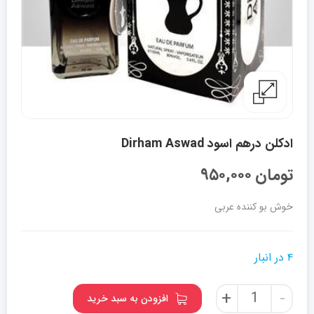
ادکلن درهم اسود Dirham Aswad
تومان
۹۵۰,۰۰۰
خوش بو کننده عربی
۴ در انبار
ادکلن
+
-
افزودن به سبد خرید
درهم