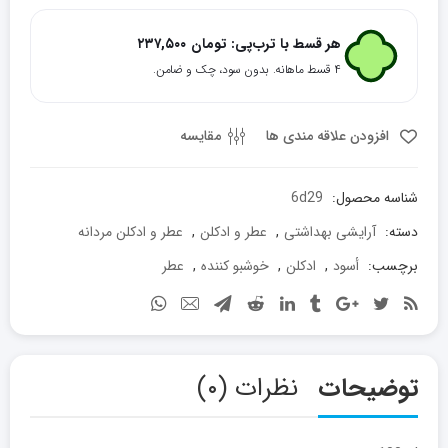
اسود
Dirham
هر قسط با ترب‌پی:
تومان
۲۳۷,۵۰۰
Aswad
۴ قسط ماهانه. بدون سود، چک و ضامن.
عدد
افزودن علاقه مندی ها
مقایسه
شناسه محصول:
6d29
دسته:
آرايشی بهداشتی
,
عطر و ادکلن
,
عطر و ادکلن مردانه
برچسب:
أسود
,
ادکلن
,
خوشبو کننده
,
عطر
توضیحات
نظرات (۰)