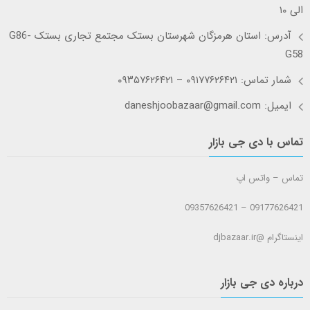
الی ۱۰
آدرس: استان هرمزگان شهرستان بستک مجتمع تجاری بستک G86-
G58
شمار تماس: ۰۹۱۷۷۶۲۶۴۲۱ – ۰۹۳۵۷۶۲۶۴۲۱
ایمیل: daneshjoobazaar@gmail.com
تماس با دی جی بازار
تماس – واتس اپ
09177626421 – 09357626421
اینستاگرام @djbazaar.ir
درباره دی جی بازار