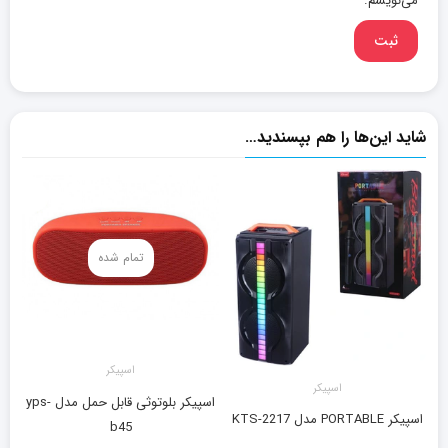
می‌نویسم.
شاید این‌ها را هم بپسندید…
تمام شده
اسپیکر
اسپیکر
اسپیکر بلوتوثی قابل حمل مدل yps-
اسپیکر PORTABLE مدل KTS-2217
b45