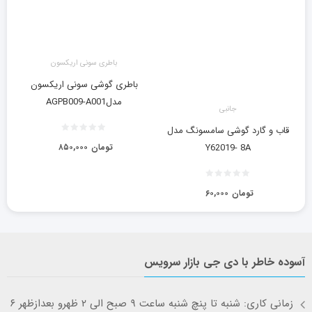
باطری سونی اریکسون
باطری گوشی سونی اریکسون
مدلAGPB009-A001
جانبی
قاب و گارد گوشی سامسونگ مدل
تومان
۸۵۰,۰۰۰
Y62019- 8A
تومان
۶۰,۰۰۰
آسوده خاطر با دی جی بازار سرویس
زمانی کاری: شنبه تا پنچ شنبه ساعت ۹ صبح الی ۲ ظهرو بعدازظهر ۶