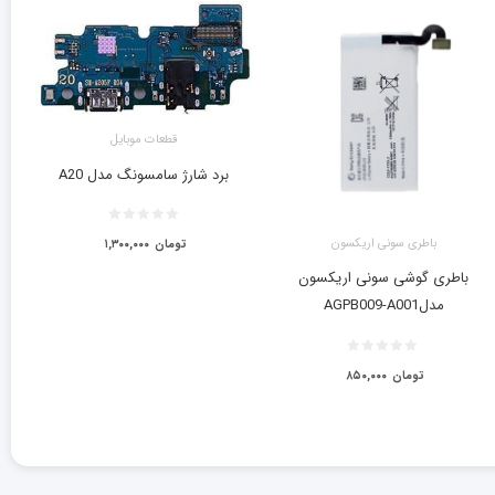
قطعات موبایل
برد شارژ سامسونگ مدل A20
باطری سونی اریکسون
تومان
۱,۳۰۰,۰۰۰
باطری گوشی سونی اریکسون
مدلAGPB009-A001
تومان
۸۵۰,۰۰۰