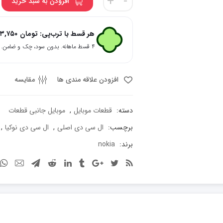
+
-
افزودن به سبد خرید
سی
دی
گوشی
هر قسط با ترب‌پی:
تومان
۷۳,۷۵۰
نوکیا
۴ قسط ماهانه. بدون سود، چک و ضامن.
مدل
1800
عدد
افزودن علاقه مندی ها
مقایسه
دسته:
قطعات موبایل
,
موبایل جانبی قطعات
برچسب:
ال سی دی اصلی
,
ال سی دی نوکیا
,
برند:
nokia