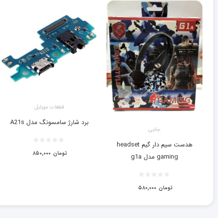
قطعات موبایل
برد شارژ سامسونگ مدل A21s
جانبی
هدست سیم دار گیم headset
تومان
۸۵۰,۰۰۰
gaming مدل g1a
تومان
۵۸۰,۰۰۰