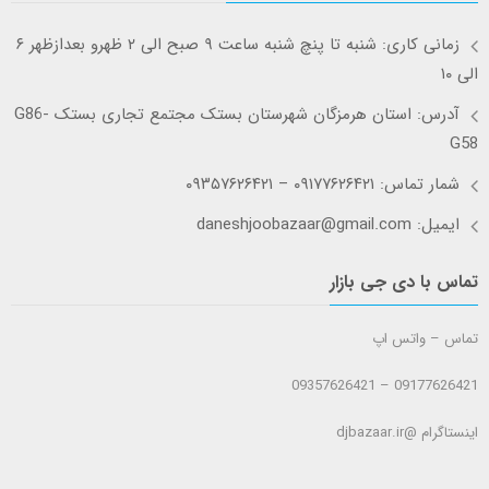
زمانی کاری: شنبه تا پنچ شنبه ساعت ۹ صبح الی ۲ ظهرو بعدازظهر ۶
الی ۱۰
آدرس: استان هرمزگان شهرستان بستک مجتمع تجاری بستک G86-
G58
شمار تماس: ۰۹۱۷۷۶۲۶۴۲۱ – ۰۹۳۵۷۶۲۶۴۲۱
ایمیل: daneshjoobazaar@gmail.com
تماس با دی جی بازار
تماس – واتس اپ
09177626421 – 09357626421
اینستاگرام @djbazaar.ir