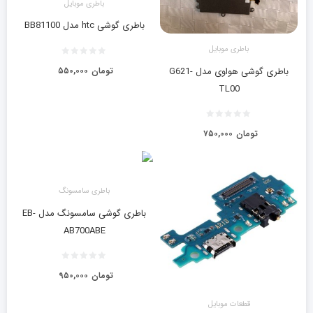
باطری موبایل
باطری گوشی htc مدل BB81100
باطری موبایل
تومان
۵۵۰,۰۰۰
باطری گوشی هواوی مدل G621-
TL00
تومان
۷۵۰,۰۰۰
باطری سامسونگ
باطری گوشی سامسونگ مدل EB-
AB700ABE
تومان
۹۵۰,۰۰۰
قطعات موبایل