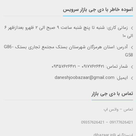
آسوده خاطر با دی جی بازار سرویس
زمانی کاری: شنبه تا پنچ شنبه ساعت ۹ صبح الی ۲ ظهرو بعدازظهر ۶
الی ۱۰
آدرس: استان هرمزگان شهرستان بستک مجتمع تجاری بستک G86-
G58
شمار تماس: ۰۹۱۷۷۶۲۶۴۲۱ – ۰۹۳۵۷۶۲۶۴۲۱
ایمیل: daneshjoobazaar@gmail.com
تماس با دی جی بازار
تماس – واتس اپ
09177626421 – 09357626421
اینستاگرام @djbazaar.ir