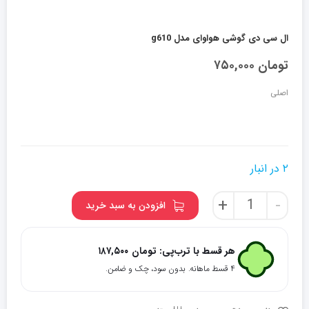
ال سی دی گوشی هواوای مدل g610
تومان
۷۵۰,۰۰۰
اصلی
۲ در انبار
ال
+
-
افزودن به سبد خرید
سی
دی
گوشی
هر قسط با ترب‌پی:
تومان
۱۸۷,۵۰۰
هواوای
۴ قسط ماهانه. بدون سود، چک و ضامن.
مدل
g610