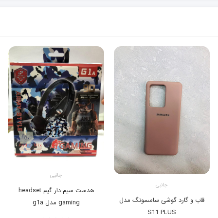
جانبی
جانبی
هدست سیم دار گیم headset
قاب و گارد گوشی سامسونگ مدل
gaming مدل g1a
S11 PLUS