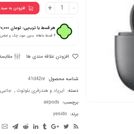
ایرپود
+
-
افزودن به سبد 
yesido
مدل
tws19
هر قسط با ترب‌پی:
تومان
۶۰,۰۰۰
عدد
۴ قسط ماهانه. بدون سود، چک و ضامن.
افزودن علاقه مندی ها
مقایسه
شناسه محصول:
41d42nr
دسته:
ایرپاد و هندزفری بلوتوث
,
جانبی
برچسب:
airpods
برند:
yesido