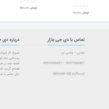
تومان
۵۸۰,۰۰۰
تومان
۱۰۰,۰۰۰
تماس با دی جی بازار
درباره دی ج
تماس – واتس اپ
روستایی بنام ک
09177626421 – 09357626421
افتتاح گردید که
اینستاگرام @djbazaar.ir
حال حاضر با شم