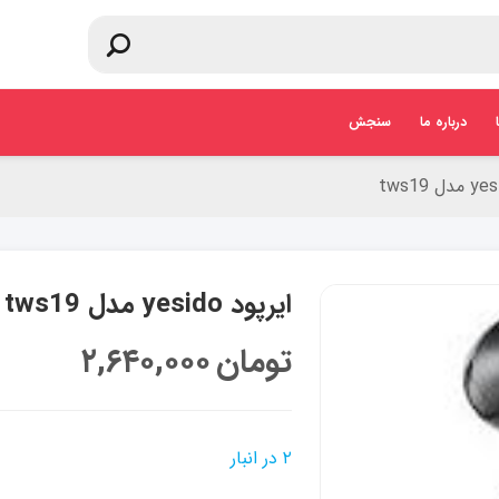
درباره ما
سنجش
ایرپود yesido مدل tws19
تومان
۲,۶۴۰,۰۰۰
۲ در انبار