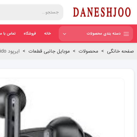
دسته بندی محصولات
خانه
فروشگاه
تماس با ما
صفحه خانگی
>
محصولات
>
موبایل جانبی قطعات
>
ایرپود yesido مدل tws19