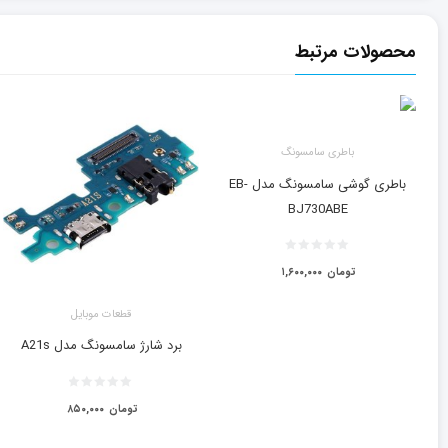
محصولات مرتبط
باطری سامسونگ
باطری گوشی سامسونگ مدل EB-
BJ730ABE
تومان
۱,۶۰۰,۰۰۰
قطعات موبایل
برد شارژ سامسونگ مدل A21s
تومان
۸۵۰,۰۰۰