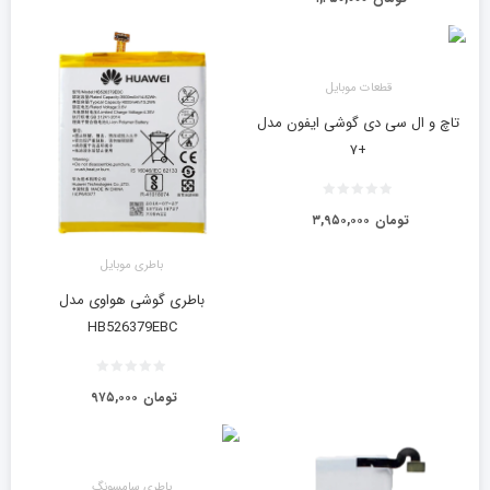
قطعات موبایل
تاچ و ال سی دی گوشی ایفون مدل
+۷
تومان
۳,۹۵۰,۰۰۰
باطری موبایل
باطری گوشی هواوی مدل
HB526379EBC
تومان
۹۷۵,۰۰۰
باطری سامسونگ