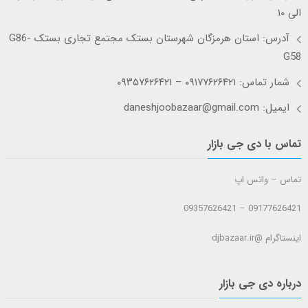
الی ۱۰
آدرس: استان هرمزگان شهرستان بستک مجتمع تجاری بستک G86-
G58
شمار تماس: ۰۹۱۷۷۶۲۶۴۲۱ – ۰۹۳۵۷۶۲۶۴۲۱
ایمیل: daneshjoobazaar@gmail.com
تماس با دی جی بازار
تماس – واتس اپ
09177626421 – 09357626421
اینستاگرام @djbazaar.ir
درباره دی جی بازار