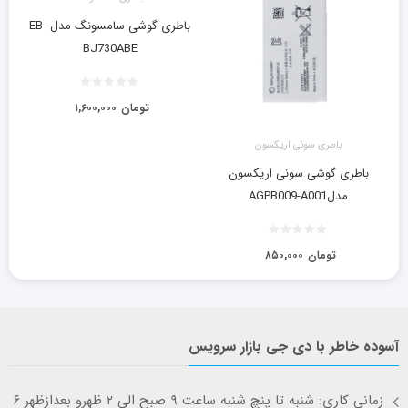
باطری گوشی سامسونگ مدل EB-
BJ730ABE
تومان
۱,۶۰۰,۰۰۰
باطری سونی اریکسون
باطری گوشی سونی اریکسون
مدلAGPB009-A001
تومان
۸۵۰,۰۰۰
آسوده خاطر با دی جی بازار سرویس
زمانی کاری: شنبه تا پنچ شنبه ساعت ۹ صبح الی ۲ ظهرو بعدازظهر ۶