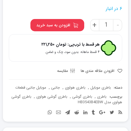
۶ در انبار
باتری
+
-
افزودن به سبد خرید
موبایل
مدل
HB3543B4EBW
هر قسط با ترب‌پی:
تومان
۲۲۱,۲۵۰
مناسب
۴ قسط ماهانه. بدون سود، چک و ضامن.
برای
گوشی
هوآوی
افزودن علاقه مندی ها
مقایسه
Ascend
P7
دسته:
باطری موبایل
,
باطری هواوی
,
جانبی
,
موبایل جانبی قطعات
عدد
برچسب:
باطری
,
باطری گوشی
,
باطری گوشی هواوی
,
باطری گوشی
هواوی مدل HB3543B4EBW