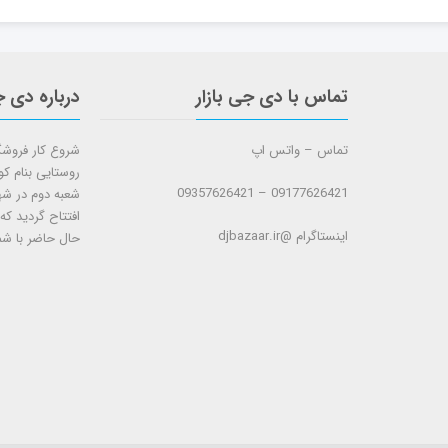
تماس با دی جی بازار
درباره دی ج
تماس – واتس اپ
روستایی بنام ک
09177626421 – 09357626421
افتتاح گردید که
اینستاگرام @djbazaar.ir
حال حاضر با شم