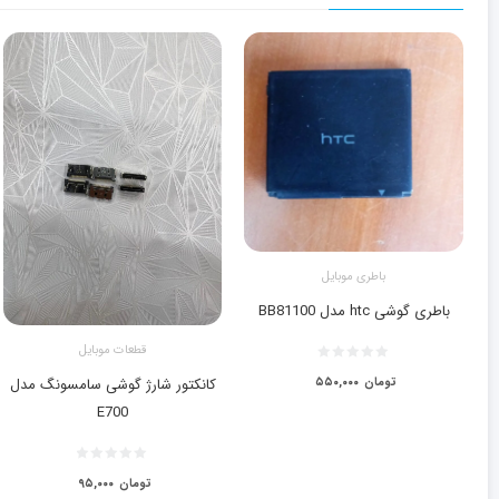
باطری موبایل
باطری گوشی htc مدل BB81100
قطعات موبایل
کانکتور شارژ گوشی سامسونگ مدل
تومان
۵۵۰,۰۰۰
E700
تومان
۹۵,۰۰۰