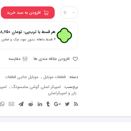
بازر
+
-
افزودن به سبد خرید
و
اسپیکر
سامسونگ
هر قسط با ترب‌پی:
تومان
۸,۷۵۰
g360
۴ قسط ماهانه. بدون سود، چک و ضامن.
/
Galaxy
Core
افزودن علاقه مندی ها
مقایسه
Prime
عدد
دسته:
قطعات موبایل
,
موبایل جانبی قطعات
برچسب:
اسپیکر اصلی گوشی سامسونگ
,
اسپی
بازر و اسپیکراصلی