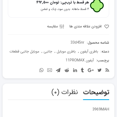
مدل
هر قسط با ترب‌پی:
تومان
۴۹۲,۵۰۰
11
۴ قسط ماهانه. بدون سود، چک و ضامن.
PRO
MAX
عدد
افزودن علاقه مندی ها
مقایسه
شناسه محصول:
33d45nr
دسته:
باطری آیفون
,
باطری موبایل
,
جانبی
,
موبایل جانبی قطعات
برچسب:
آیفون 11PROMAX
توضیحات
نظرات (۰)
3969MAH