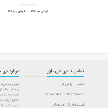
تومان
۱۵۵,۰۰۰
–
تومان
۱۹۵,۰۰۰
تماس با دی جی بازار
درباره دی ج
تماس – واتس اپ
روستایی بنام ک
09177626421 – 09357626421
افتتاح گردید که
اینستاگرام @djbazaar.ir
حال حاضر با شم