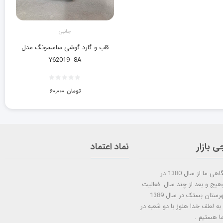
جانبی
قاب و گارد گوشی سامسونگ مدل
Y62019- 8A
تومان
۶۰,۰۰۰
ی بازار
نماد اعتماد
شروع کار فروشگاهی ما از سال 1380 در
وهیج و بعد از چند سال فعالیت
شعبه دوم در شهرستان بستک در سال 1389
 به لطف خدا هنوز با دو شعبه در
ا هستيم .