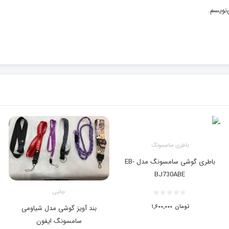
‌نویسم.
باطری سامسونگ
باطری گوشی سامسونگ مدل EB-
BJ730ABE
جانبی
تومان
۱,۶۰۰,۰۰۰
بند آویز گوشی مدل شیاومی
سامسونگ ایفون