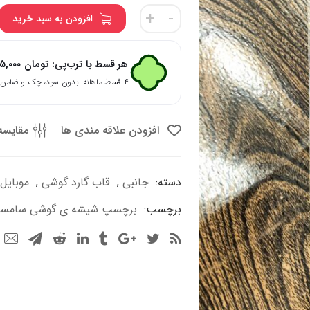
برچسپ
+
-
افزودن به سبد خرید
شیشه
ی
گوشی
هر قسط با ترب‌پی:
تومان
۵,۰۰۰
سامسونگ
۴ قسط ماهانه. بدون سود، چک و ضامن.
مدل
A9
2018
افزودن علاقه مندی ها
مقایسه
عدد
دسته:
جانبی
,
قاب گارد گوشی
,
موبایل
برچسب:
برچسپ شیشه ی گوشی سامسونگ مد