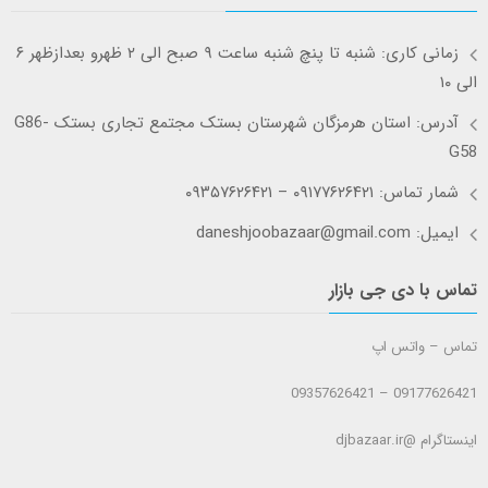
زمانی کاری: شنبه تا پنچ شنبه ساعت ۹ صبح الی ۲ ظهرو بعدازظهر ۶
الی ۱۰
آدرس: استان هرمزگان شهرستان بستک مجتمع تجاری بستک G86-
G58
شمار تماس: ۰۹۱۷۷۶۲۶۴۲۱ – ۰۹۳۵۷۶۲۶۴۲۱
ایمیل: daneshjoobazaar@gmail.com
تماس با دی جی بازار
تماس – واتس اپ
09177626421 – 09357626421
اینستاگرام @djbazaar.ir