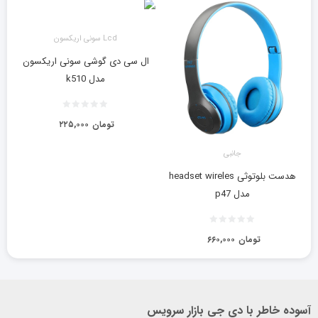
Lcd سونی اریکسون
ال سی دی گوشی سونی اریکسون
مدل k510
تومان
۲۲۵,۰۰۰
جانبی
هدست بلوتوثی headset wireles
مدل p47
تومان
۶۶۰,۰۰۰
آسوده خاطر با دی جی بازار سرویس