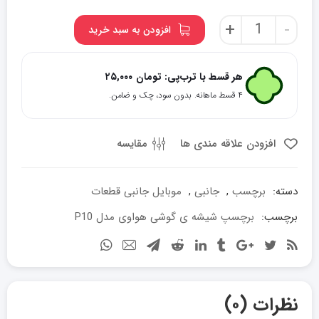
برچسپ
+
-
افزودن به سبد خرید
شیشه
ی
گوشی
هر قسط با ترب‌پی:
تومان
۲۵,۰۰۰
هواوی
۴ قسط ماهانه. بدون سود، چک و ضامن.
مدل
P10
عدد
افزودن علاقه مندی ها
مقایسه
دسته:
برچسب
,
جانبی
,
موبایل جانبی قطعات
برچسب:
برچسپ شیشه ی گوشی هواوی مدل P10
نظرات (۰)