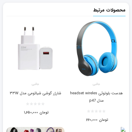
محصولات مرتبط
جانبی
جانبی
هدست بلوتوثی headset wireles
شارژر گوشی شیائومی مدل ۳۳W
مدل p47
تومان
۱,۶۵۰,۰۰۰
تومان
۶۶۰,۰۰۰