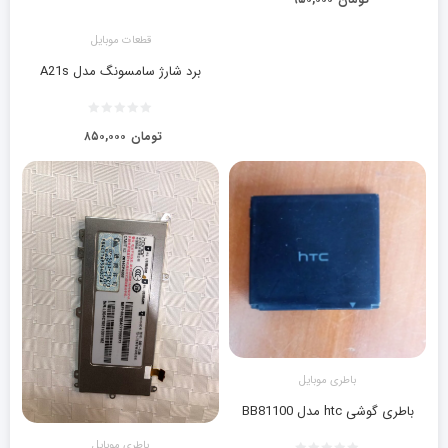
قطعات موبایل
برد شارژ سامسونگ مدل A21s
تومان
۸۵۰,۰۰۰
باطری موبایل
باطری گوشی htc مدل BB81100
باطری موبایل