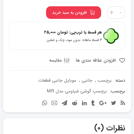
برچسپ
+
-
افزودن به سبد خرید
شیشه
ی
گوشی
هر قسط با ترب‌پی:
تومان
۲۵,۰۰۰
شیاومی
۴ قسط ماهانه. بدون سود، چک و ضامن.
مدل
MI9
عدد
افزودن علاقه مندی ها
مقایسه
دسته:
برچسب
,
جانبی
,
موبایل جانبی قطعات
برچسب:
برچسپ گوشی شیاومی مدل MI9
نظرات (۰)