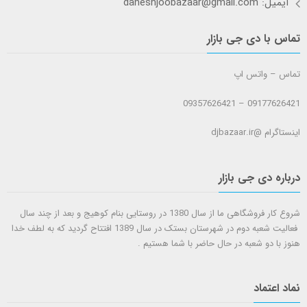
ایمیل: daneshjoobazaar@gmail.com
تماس با دی جی بازار
تماس – واتس اپ
09177626421 – 09357626421
اینستاگرام @djbazaar.ir
درباره دی جی بازار
شروع کار فروشگاهی ما از سال 1380 در روستایی بنام کوهیج و بعد از چند سال
فعالیت شعبه دوم در شهرستان بستک در سال 1389 افتتاح گردید که به لطف خدا
هنوز با دو شعبه در حال حاضر با شما هستيم .
نماد اعتماد