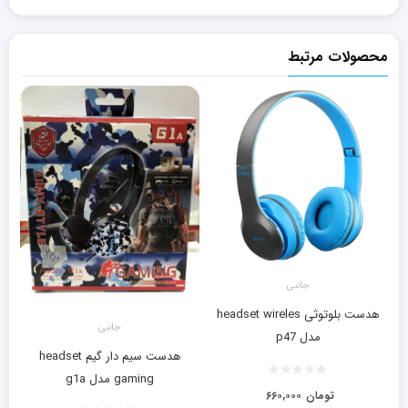
محصولات مرتبط
جانبی
هدست بلوتوثی headset wireles
جانبی
مدل p47
هدست سیم دار گیم headset
gaming مدل g1a
تومان
۶۶۰,۰۰۰