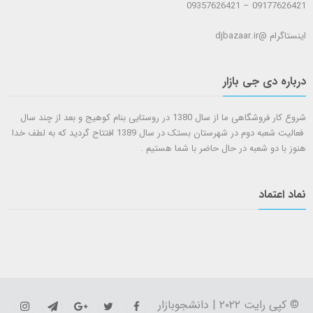
09177626421 – 09357626421
اینستاگرام @djbazaar.ir
درباره دی جی بازار
شروع کار فروشگاهی ما از سال 1380 در روستایی بنام کوهیج و بعد از چند سال
فعالیت شعبه دوم در شهرستان بستک در سال 1389 افتتاح گردید که به لطف خدا
هنوز با دو شعبه در حال حاضر با شما هستيم .
نماد اعتماد
© کپی رایت ۲۰۲۲ | دانشجوبازار