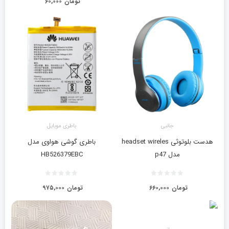
تومان
۶۰,۰۰۰
جانبی
باطری موبایل
هدست بلوتوثی headset wireles
باطری گوشی هواوی مدل
مدل p47
HB526379EBC
تومان
۶۶۰,۰۰۰
تومان
۹۷۵,۰۰۰