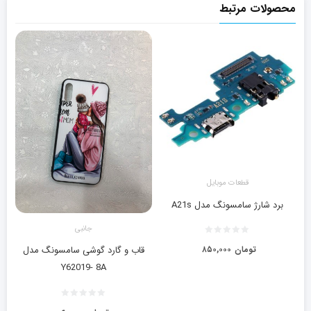
محصولات مرتبط
قطعات موبایل
برد شارژ سامسونگ مدل A21s
جانبی
تومان
۸۵۰,۰۰۰
قاب و گارد گوشی سامسونگ مدل
Y62019- 8A