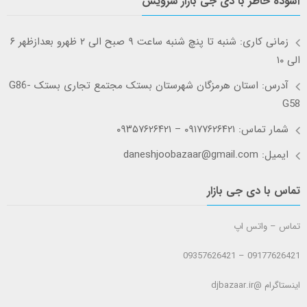
آسوده خاطر با دی جی بازار سرویس
زمانی کاری: شنبه تا پنچ شنبه ساعت ۹ صبح الی ۲ ظهرو بعدازظهر ۶
الی ۱۰
آدرس: استان هرمزگان شهرستان بستک مجتمع تجاری بستک G86-
G58
شمار تماس: ۰۹۱۷۷۶۲۶۴۲۱ – ۰۹۳۵۷۶۲۶۴۲۱
ایمیل: daneshjoobazaar@gmail.com
تماس با دی جی بازار
تماس – واتس اپ
09177626421 – 09357626421
اینستاگرام @djbazaar.ir