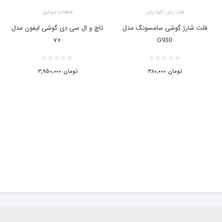
فلت پاور کلید پاور
قطعات موبایل
فلت شارژ گوشی سامسونگ مدل
تاچ و ال سی دی گوشی ایفون مدل
+۷
G930
تومان
۳۸۰,۰۰۰
تومان
۳,۹۵۰,۰۰۰