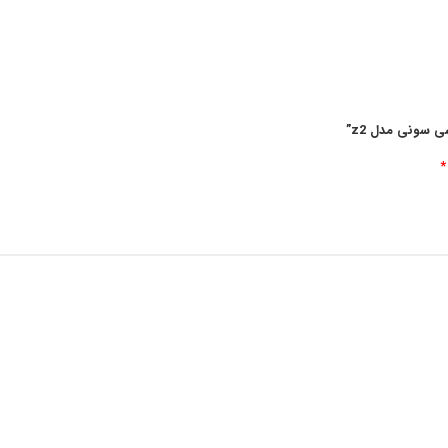
 سونی مدل z2”
*