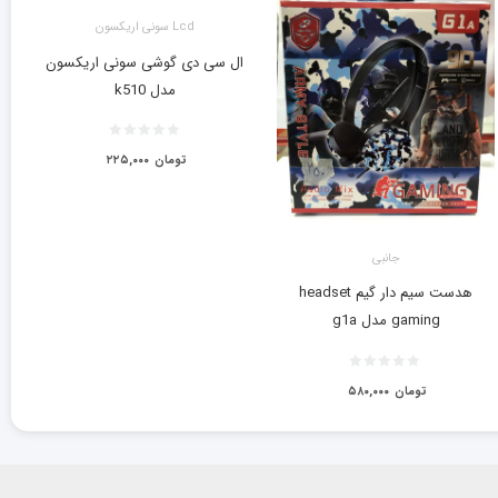
Lcd سونی اریکسون
ال سی دی گوشی سونی اریکسون
مدل k510
تومان
۲۲۵,۰۰۰
جانبی
هدست سیم دار گیم headset
gaming مدل g1a
تومان
۵۸۰,۰۰۰