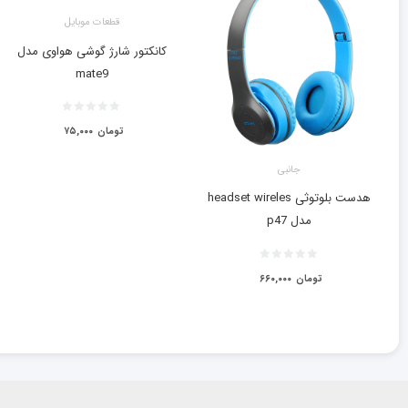
قطعات موبایل
کانکتور شارژ گوشی هواوی مدل
mate9
تومان
۷۵,۰۰۰
جانبی
هدست بلوتوثی headset wireles
مدل p47
تومان
۶۶۰,۰۰۰