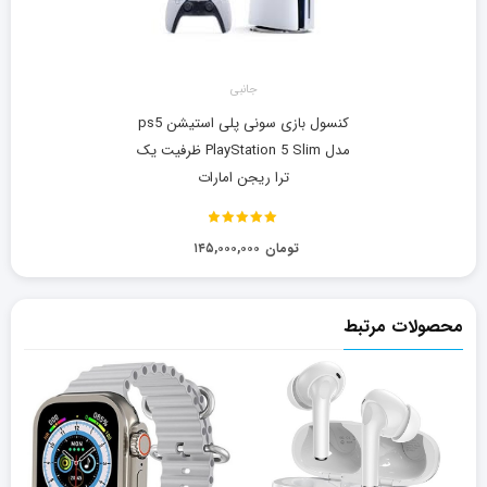
جانبی
کنسول بازی سونی پلی استیشن ps5
مدل PlayStation 5 Slim ظرفیت یک
ترا ریجن امارات
نمره
5.00
از
تومان
۱۴۵,۰۰۰,۰۰۰
5
محصولات مرتبط