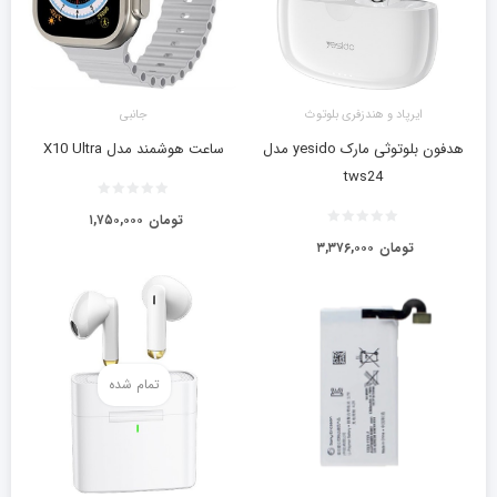
ایرپاد و هندزفری بلوتوث
جانبی
هدفون بلوتوثی مارک yesido مدل
ساعت هوشمند مدل X10 Ultra
tws24
تومان
۱,۷۵۰,۰۰۰
تومان
۳,۳۷۶,۰۰۰
تمام شده