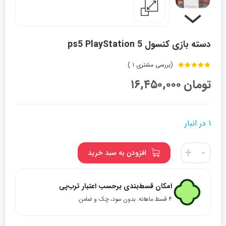
دسته بازی کنسول ps5 PlayStation 5
(بررسی مشتری
۱
)
1
امتیاز
5.00
تومان
۱۶,۴۵۰,۰۰۰
از 5 امتیاز
مشتری
۱ در انبار
دسته
+
-
افزودن به سبد خرید
بازی
کنسول
ps5
امکان قسط‌بندی برحسب اعتبار ترب‌پی
PlayStation
۴ قسط ماهانه. بدون سود، چک و ضامن.
5
عدد