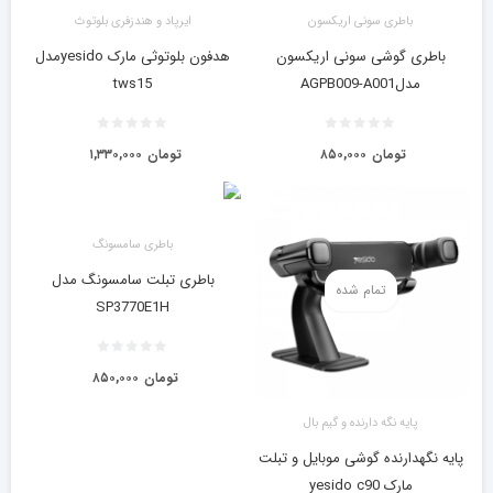
باطری سونی اریکسون
ایرپاد و هندزفری بلوتوث
باطری گوشی سونی اریکسون
هدفون بلوتوثی مارک yesidoمدل
مدلAGPB009-A001
tws15
تومان
۸۵۰,۰۰۰
تومان
۱,۳۳۰,۰۰۰
باطری سامسونگ
باطری تبلت سامسونگ مدل
تمام شده
SP3770E1H
تومان
۸۵۰,۰۰۰
پایه نگه دارنده و گیم بال
پایه نگهدارنده گوشی موبایل و تبلت
مارک yesido c90