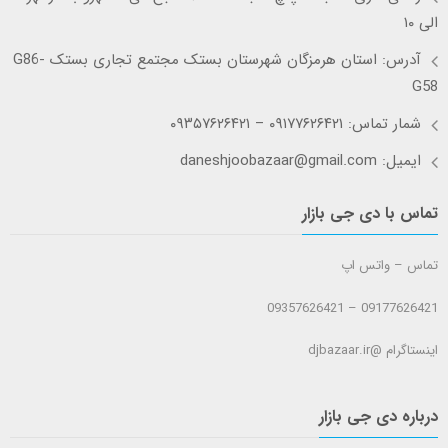
الی ۱۰
آدرس: استان هرمزگان شهرستان بستک مجتمع تجاری بستک G86-
G58
شمار تماس: ۰۹۱۷۷۶۲۶۴۲۱ – ۰۹۳۵۷۶۲۶۴۲۱
ایمیل: daneshjoobazaar@gmail.com
تماس با دی جی بازار
تماس – واتس اپ
09177626421 – 09357626421
اینستاگرام @djbazaar.ir
درباره دی جی بازار