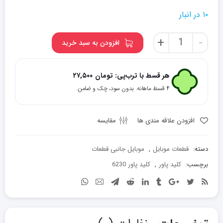
۱۰ در انبار
دکمه
+
-
افزودن به سبد خرید
پاور
نوکیا
ON/OFF
هر قسط با ترب‌پی:
تومان
۲۷,۵۰۰
BUTTON
۴ قسط ماهانه. بدون سود، چک و ضامن.
(OUTSIDE)
NOKIA
6230/6230I
افزودن علاقه مندی ها
مقایسه
عدد
دسته:
قطعات موبایل
,
موبایل جانبی قطعات
برچسب:
کلید پاور
,
کلید پاور 6230