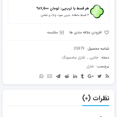
سریع
دیواری
هر قسط با ترب‌پی:
تومان
۹۸۷,۵۰۰
65W
۴ قسط ماهانه. بدون سود، چک و ضامن.
سامسونگ
با
سه
افزودن علاقه مندی ها
مقایسه
پورت
خروجی
شناسه محصول:
03879
Samsung
65W
دسته:
جانبی
,
شارژر سامسونگ
Power
برچسب:
شارژر
Adapter
Trio
Fast
Charger
عدد
نظرات (۰)