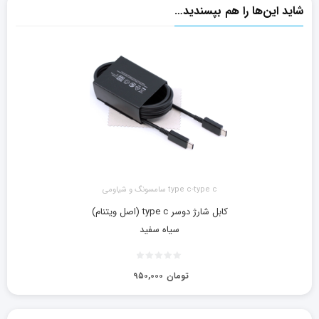
شاید این‌ها را هم بپسندید…
type c-type c سامسونگ و شیاومی
کابل شارژ دوسر type c (اصل ویتنام)
سیاه سفید
تومان
۹۵۰,۰۰۰