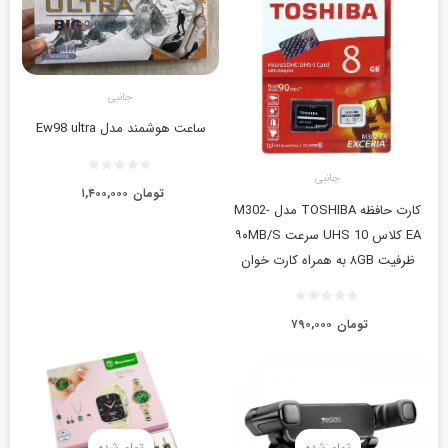
جانبی
ساعت هوشمند مدل Ew98 ultra
جانبی
تومان
۱,۴۰۰,۰۰۰
کارت حافظه TOSHIBA مدل M302-
EA کلاس UHS 10 سرعت ۹۰MB/S
ظرفیت ۸GB به همراه کارت خوان
تومان
۷۹۰,۰۰۰
تمام شده
تمام شده