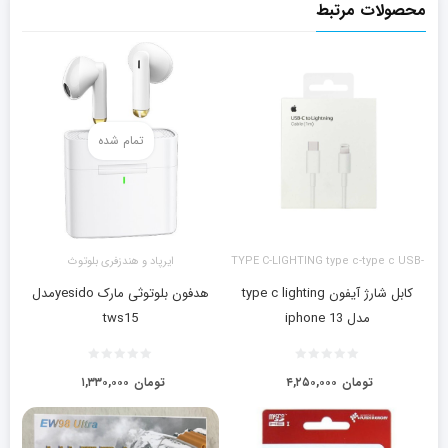
محصولات مرتبط
تمام شده
TYPE C-LIGHTING type c-type c USB-
ایرپاد و هندزفری بلوتوث
LIGHTING آیفون
کابل شارژ آیفون type c lighting
هدفون بلوتوثی مارک yesidoمدل
مدل iphone 13
tws15
تومان
۴,۲۵۰,۰۰۰
تومان
۱,۳۳۰,۰۰۰