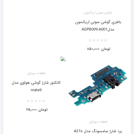
باطری سونی اریکسون
باطری گوشی سونی اریکسون
مدلAGPB009-A001
تومان
۸۵۰,۰۰۰
قطعات موبایل
کانکتور شارژ گوشی هواوی مدل
mate9
تومان
۷۵,۰۰۰
قطعات موبایل
برد شارژ سامسونگ مدل A21s