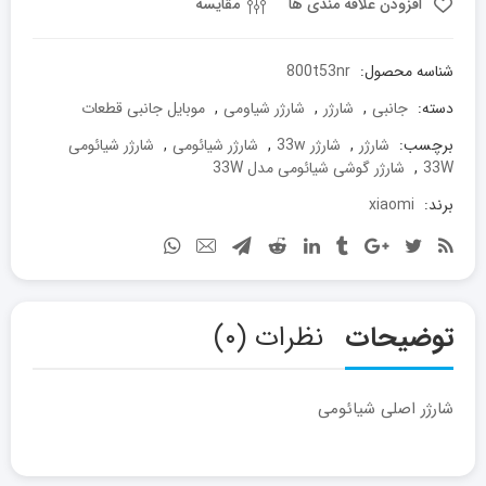
افزودن علاقه مندی ها
مقایسه
شناسه محصول:
800t53nr
دسته:
جانبی
,
شارژر
,
شارژر شیاومی
,
موبایل جانبی قطعات
برچسب:
شارژر
,
شارژر 33w
,
شارژر شیائومی
,
شارژر شیائومی
33W
,
شارژر گوشی شیائومی مدل 33W
برند:
xiaomi
توضیحات
نظرات (۰)
شارژر اصلی شیائومی