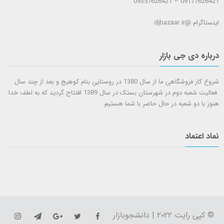
09177626421 – 09357626421
اینستاگرام @djbazaar.ir
درباره دی جی بازار
شروع کار فروشگاهی ما از سال 1380 در روستایی بنام کوهیج و بعد از چند سال
فعالیت شعبه دوم در شهرستان بستک در سال 1389 افتتاح گردید که به لطف خدا
هنوز با دو شعبه در حال حاضر با شما هستيم .
نماد اعتماد
© کپی رایت ۲۰۲۲ | دانشجوبازار