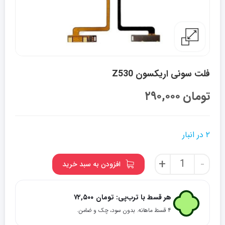
فلت سونی اریکسون Z530
تومان
۲۹۰,۰۰۰
۲ در انبار
فلت
+
-
افزودن به سبد خرید
سونی
اریکسون
Z530
هر قسط با ترب‌پی:
تومان
۷۲,۵۰۰
عدد
۴ قسط ماهانه. بدون سود، چک و ضامن.