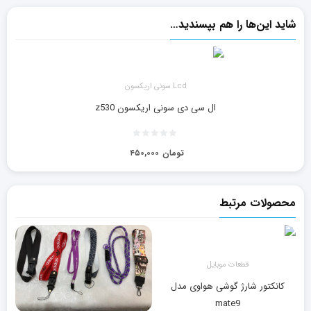
شاید این‌ها را هم بپسندید…
Lcd سونی اریکسون
ال سی دی سونی اریکسون z530
تومان
۴۵۰,۰۰۰
محصولات مرتبط
قطعات موبایل
کانکتور شارژ گوشی هواوی مدل
mate9