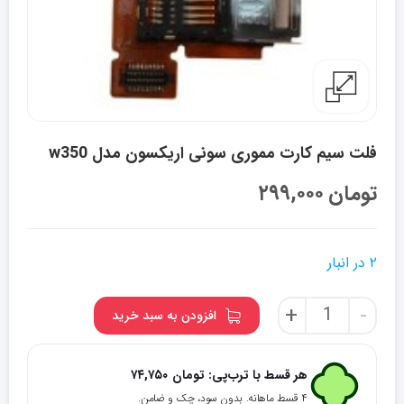
فلت سیم کارت مموری سونی اریکسون مدل w350
تومان
۲۹۹,۰۰۰
۲ در انبار
فلت
+
-
افزودن به سبد خرید
سیم
کارت
مموری
هر قسط با ترب‌پی:
تومان
۷۴,۷۵۰
سونی
۴ قسط ماهانه. بدون سود، چک و ضامن.