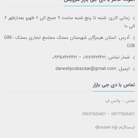
زمانی کاری: شنبه تا پنچ شنبه ساعت ۹ صبح الی ۲ ظهرو بعدازظهر ۶
الی ۱۰
آدرس: استان هرمزگان شهرستان بستک مجتمع تجاری بستک G86-
G58
شمار تماس: ۰۹۱۷۷۶۲۶۴۲۱ – ۰۹۳۵۷۶۲۶۴۲۱
ایمیل: daneshjoobazaar@gmail.com
تماس با دی جی بازار
تماس – واتس اپ
09177626421 – 09357626421
اینستاگرام @djbazaar.ir