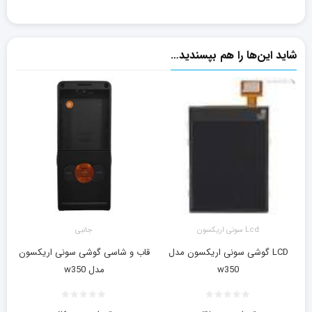
شاید این‌ها را هم بپسندید…
Lcd سونی اریکسون
جانبی
LCD گوشی سونی اریکسون مدل
قاب و شاسی گوشی سونی اریکسون
w350
مدل w350