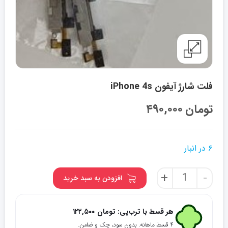
فلت شارژ آیفون iPhone 4s
تومان
۴۹۰,۰۰۰
۶ در انبار
فلت
+
-
افزودن به سبد خرید
شارژ
آیفون
iPhone
هر قسط با ترب‌پی:
تومان
۱۲۲,۵۰۰
4s
۴ قسط ماهانه. بدون سود، چک و ضامن.