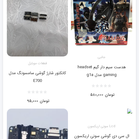
جانبی
قطعات موبایل
هدست سیم دار گیم headset
کانکتور شارژ گوشی سامسونگ مدل
gaming مدل g1a
E700
تومان
۵۸۰,۰۰۰
تومان
۹۵,۰۰۰
Lcd سونی اریکسون
ال سی دی گوشی سونی اریکسون