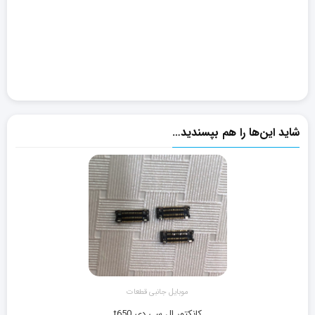
شاید این‌ها را هم بپسندید…
موبایل جانبی قطعات
کانکتور ال سی دی t650