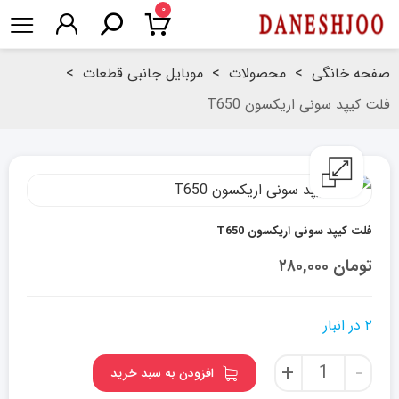
۰
صفحه خانگی
>
محصولات
>
موبایل جانبی قطعات
>
فلت کیپد سونی اریکسون T650
فلت کیپد سونی اریکسون T650
تومان
۲۸۰,۰۰۰
۲ در انبار
فلت
+
-
افزودن به سبد خرید
کیپد