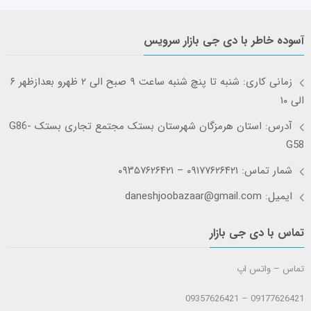
آسوده خاطر با دی جی بازار سرویس
زمانی کاری: شنبه تا پنچ شنبه ساعت ۹ صبح الی ۲ ظهرو بعدازظهر ۶
الی ۱۰
آدرس: استان هرمزگان شهرستان بستک مجتمع تجاری بستک G86-
G58
شمار تماس: ۰۹۱۷۷۶۲۶۴۲۱ – ۰۹۳۵۷۶۲۶۴۲۱
ایمیل: daneshjoobazaar@gmail.com
تماس با دی جی بازار
تماس – واتس اپ
09177626421 – 09357626421