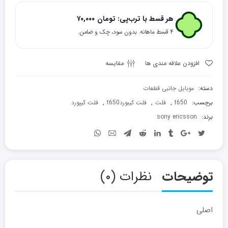
سونی
اریکسون
هر قسط با ترب‌پی:
تومان
۷۰,۰۰۰
T650
۴ قسط ماهانه. بدون سود، چک و ضامن.
عدد
افزودن علاقه مندی ها
مقایسه
دسته:
موبایل جانبی قطعات
برچسب:
t650
,
فلت
,
فلت کیبوردt650
,
فلت کیپورد
برند:
sony ericsson
توضیحات
نظرات (۰)
اصلی