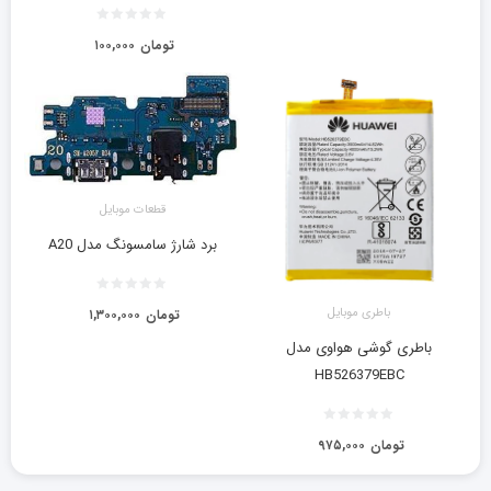
تومان
۱۰۰,۰۰۰
قطعات موبایل
برد شارژ سامسونگ مدل A20
باطری موبایل
تومان
۱,۳۰۰,۰۰۰
باطری گوشی هواوی مدل
HB526379EBC
تومان
۹۷۵,۰۰۰