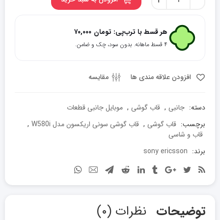
+
-
گوشی
سونی
اریکسون
هر قسط با ترب‌پی:
تومان
۷۰,۰۰۰
مدل
۴ قسط ماهانه. بدون سود، چک و ضامن.
W580i
عدد
افزودن علاقه مندی ها
مقایسه
دسته:
جانبی
,
قاب گوشی
,
موبایل جانبی قطعات
برچسب:
قاب گوشی
,
قاب گوشی سونی اریکسون مدل W580i
,
قاب و شاسی
برند:
sony ericsson
توضیحات
نظرات (۰)