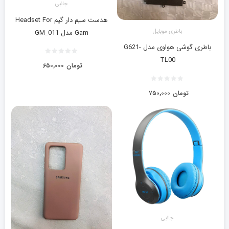
جانبی
هدست سیم دار گیم Headset For
باطری موبایل
Gam مدل GM_011
باطری گوشی هواوی مدل G621-
TL00
تومان
۶۵۰,۰۰۰
تومان
۷۵۰,۰۰۰
جانبی