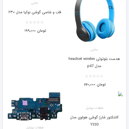
جانبی
قاب و شاسی گوشی نوکیا مدل ۲۳۰
تومان
۱۹۹,۰۰۰
جانبی
هدست بلوتوثی headset wireles
مدل p47
تومان
۶۶۰,۰۰۰
قطعات موبایل
کانتکتور شارژ گوشی هواوی مدل
Y330
قطعات موبایل