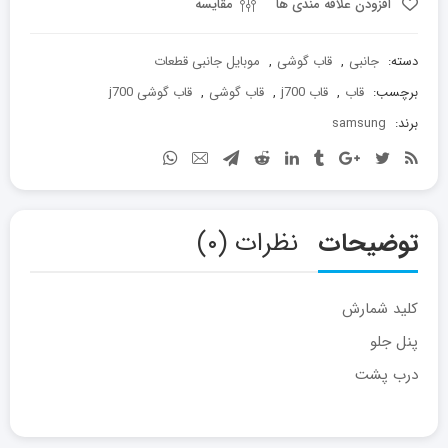
J700
افزودن علاقه مندی ها
مقایسه
عدد
دسته:
جانبی
,
قاب گوشی
,
موبایل جانبی قطعات
برچسب:
قاب
,
قاب j700
,
قاب گوشی
,
قاب گوشی j700
برند:
samsung
توضیحات
نظرات (۰)
کلید شمارش
پنل جلو
درب پشت