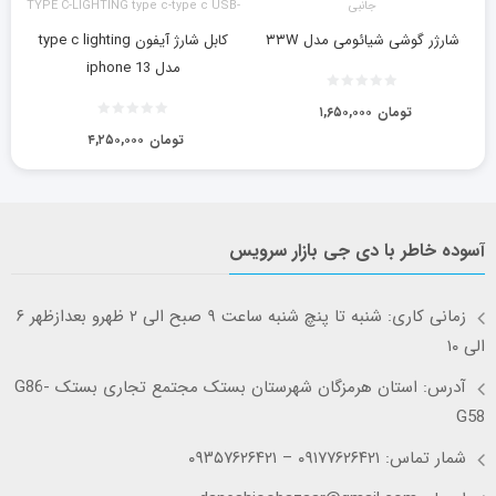
جانبی
TYPE C-LIGHTING type c-type c USB-
LIGHTING آیفون
شارژر گوشی شیائومی مدل ۳۳W
کابل شارژ آیفون type c lighting
مدل iphone 13
تومان
۱,۶۵۰,۰۰۰
تومان
۴,۲۵۰,۰۰۰
آسوده خاطر با دی جی بازار سرویس
زمانی کاری: شنبه تا پنچ شنبه ساعت ۹ صبح الی ۲ ظهرو بعدازظهر ۶
الی ۱۰
آدرس: استان هرمزگان شهرستان بستک مجتمع تجاری بستک G86-
G58
شمار تماس: ۰۹۱۷۷۶۲۶۴۲۱ – ۰۹۳۵۷۶۲۶۴۲۱