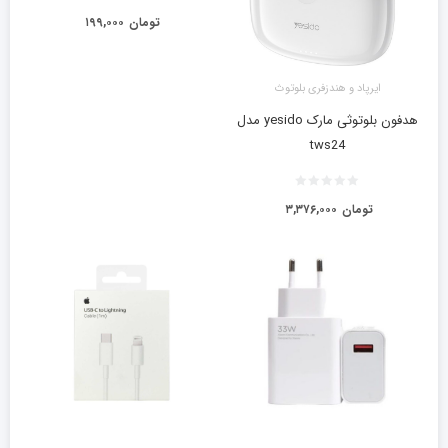
تومان
۱۹۹,۰۰۰
ایرپاد و هندزفری بلوتوث
هدفون بلوتوثی مارک yesido مدل
tws24
تومان
۳,۳۷۶,۰۰۰