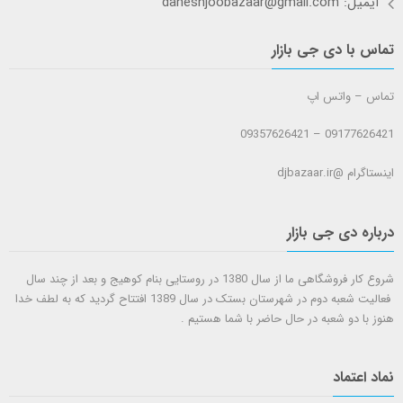
ایمیل: daneshjoobazaar@gmail.com
تماس با دی جی بازار
تماس – واتس اپ
09177626421 – 09357626421
اینستاگرام @djbazaar.ir
درباره دی جی بازار
شروع کار فروشگاهی ما از سال 1380 در روستایی بنام کوهیج و بعد از چند سال
فعالیت شعبه دوم در شهرستان بستک در سال 1389 افتتاح گردید که به لطف خدا
هنوز با دو شعبه در حال حاضر با شما هستيم .
نماد اعتماد