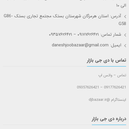
الی ۱۰
آدرس: استان هرمزگان شهرستان بستک مجتمع تجاری بستک G86-
G58
شمار تماس: ۰۹۱۷۷۶۲۶۴۲۱ – ۰۹۳۵۷۶۲۶۴۲۱
ایمیل: daneshjoobazaar@gmail.com
تماس با دی جی بازار
تماس – واتس اپ
09177626421 – 09357626421
اینستاگرام @djbazaar.ir
درباره دی جی بازار