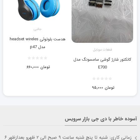
جانبی
هدست بلوتوثی headset wireles
مدل p47
قطعات موبایل
کانکتور شارژ گوشی سامسونگ مدل
تومان
۶۶۰,۰۰۰
E700
تومان
۹۵,۰۰۰
آسوده خاطر با دی جی بازار سرویس
زمانی کاری: شنبه تا پنچ شنبه ساعت ۹ صبح الی ۲ ظهرو بعدازظهر ۶