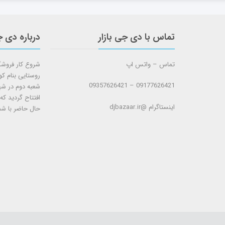
تماس با دی جی بازار
درباره دی ج
تماس – واتس اپ
روستایی بنام ک
09177626421 – 09357626421
افتتاح گردید که
اینستاگرام @djbazaar.ir
حال حاضر با شم