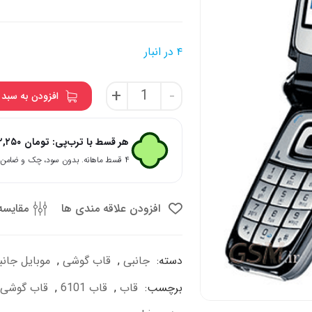
۴ در انبار
قاب
+
-
افزودن به سبد 
و
شاسی
گوشی
هر قسط با ترب‌پی:
تومان
۲,۲۵۰
نوکیا
۴ قسط ماهانه. بدون سود، چک و ضامن.
مدل
6101
عدد
افزودن علاقه مندی ها
مقایسه
دسته:
جانبی
,
قاب گوشی
,
موبایل جان
برچسب:
قاب
,
قاب 6101
,
قاب گوشی