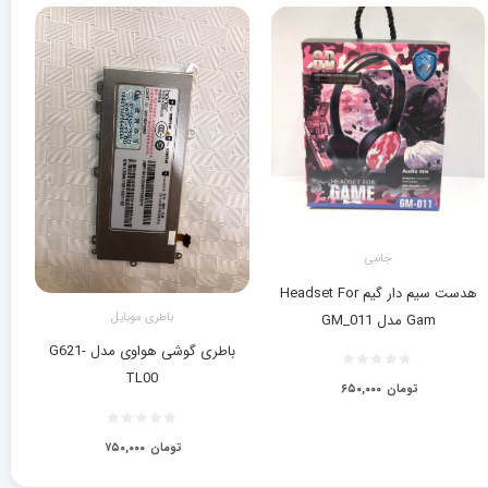
جانبی
هدست سیم دار گیم Headset For
باطری موبایل
Gam مدل GM_011
باطری گوشی هواوی مدل G621-
TL00
تومان
۶۵۰,۰۰۰
تومان
۷۵۰,۰۰۰