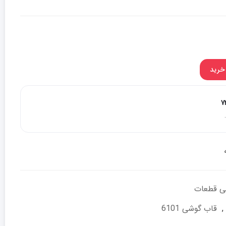
خرید
۷
بی قطعات
,
قاب گوشی 6101