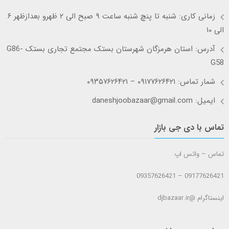
زمانی کاری: شنبه تا پنچ شنبه ساعت ۹ صبح الی ۲ ظهرو بعدازظهر ۶
الی ۱۰
آدرس: استان هرمزگان شهرستان بستک مجتمع تجاری بستک G86-
G58
شمار تماس: ۰۹۱۷۷۶۲۶۴۲۱ – ۰۹۳۵۷۶۲۶۴۲۱
ایمیل: daneshjoobazaar@gmail.com
تماس با دی جی بازار
تماس – واتس اپ
09177626421 – 09357626421
اینستاگرام @djbazaar.ir