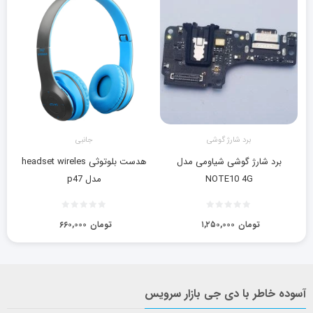
برد شارژ گوشی
جانبی
برد شارژ گوشی شیاومی مدل
هدست بلوتوثی headset wireles
NOTE10 4G
مدل p47
تومان
۱,۲۵۰,۰۰۰
تومان
۶۶۰,۰۰۰
آسوده خاطر با دی جی بازار سرویس