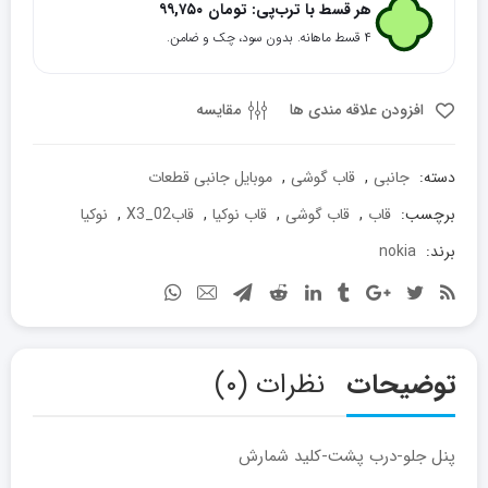
گوشی
هر قسط با ترب‌پی:
تومان
۹۹,۷۵۰
نوکیا
۴ قسط ماهانه. بدون سود، چک و ضامن.
مدل
X3-
02
افزودن علاقه مندی ها
مقایسه
عدد
دسته:
جانبی
,
قاب گوشی
,
موبایل جانبی قطعات
برچسب:
قاب
,
قاب گوشی
,
قاب نوکیا
,
قابX3_02
,
نوکیا
برند:
nokia
توضیحات
نظرات (۰)
پنل جلو-درب پشت-کلید شمارش