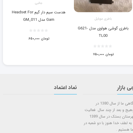
جانبی
هدست سیم دار گیم Headset For
باطری موبایل
Gam مدل GM_011
باطری گوشی هواوی مدل G621-
TL00
تومان
۶۵۰,۰۰۰
تومان
۷۵۰,۰۰۰
ی بازار
نماد اعتماد
شروع کار فروشگاهی ما از سال 1380 در
وهیج و بعد از چند سال فعالیت
شعبه دوم در شهرستان بستک در سال 1389
 به لطف خدا هنوز با دو شعبه در
ا هستيم .