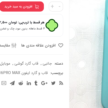
قاب
+
-
افزودن به سبد خرید
و
گارد
ایفون
هر قسط با ترب‌پی:
تومان
۱۲,۵۰۰
16PRO
۴ قسط ماهانه. بدون سود، چک و ضامن.
MAX
عدد
افزودن علاقه مندی ها
مقایسه
دسته:
جانبی
,
قاب گارد گوشی
,
موبایل
برچسب:
قاب و گارد ایفون 16PRO MAX