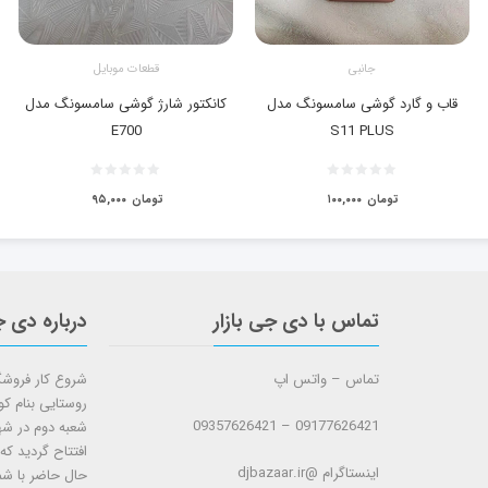
جانبی
قطعات موبایل
قاب و گارد گوشی سامسونگ مدل
کانکتور شارژ گوشی سامسونگ مدل
E700
S11 PLUS
تومان
۱۰۰,۰۰۰
تومان
۹۵,۰۰۰
تماس با دی جی بازار
درباره دی ج
تماس – واتس اپ
روستایی بنام ک
09177626421 – 09357626421
افتتاح گردید که
اینستاگرام @djbazaar.ir
حال حاضر با شم