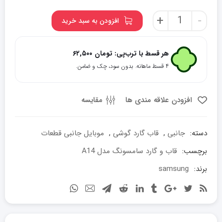
قاب
+
-
افزودن به سبد خرید
و
گارد
سامسونگ
هر قسط با ترب‌پی:
تومان
۶۲,۵۰۰
مدل
۴ قسط ماهانه. بدون سود، چک و ضامن.
A14
عدد
افزودن علاقه مندی ها
مقایسه
دسته:
جانبی
,
قاب گارد گوشی
,
موبایل جانبی قطعات
برچسب:
قاب و گارد سامسونگ مدل A14
برند:
samsung