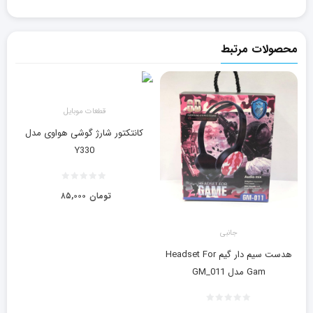
محصولات مرتبط
قطعات موبایل
کانتکتور شارژ گوشی هواوی مدل
Y330
تومان
۸۵,۰۰۰
جانبی
هدست سیم دار گیم Headset For
Gam مدل GM_011