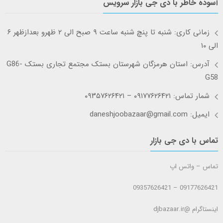
آسوده خاطر با دی جی بازار سرویس
زمانی کاری: شنبه تا پنچ شنبه ساعت ۹ صبح الی ۲ ظهرو بعدازظهر ۶
الی ۱۰
آدرس: استان هرمزگان شهرستان بستک مجتمع تجاری بستک G86-
G58
شمار تماس: ۰۹۱۷۷۶۲۶۴۲۱ – ۰۹۳۵۷۶۲۶۴۲۱
ایمیل: daneshjoobazaar@gmail.com
تماس با دی جی بازار
تماس – واتس اپ
09177626421 – 09357626421
اینستاگرام @djbazaar.ir