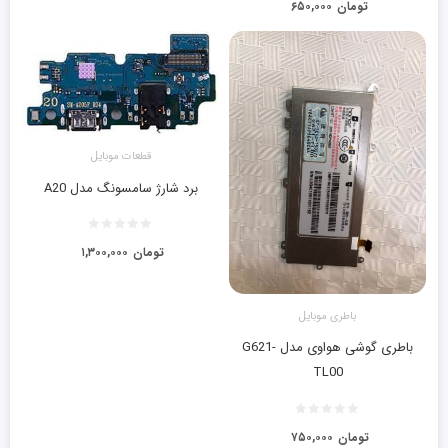
تومان
۶۵۰,۰۰۰
قطعات موبایل
برد شارژ سامسونگ مدل A20
تومان
۱,۳۰۰,۰۰۰
باطری موبایل
باطری گوشی هواوی مدل G621-
TL00
تومان
۷۵۰,۰۰۰