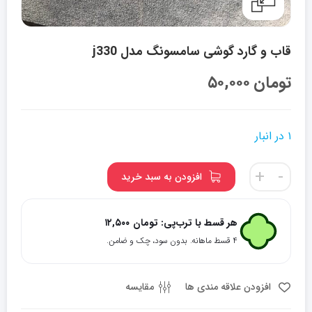
قاب و گارد گوشی سامسونگ مدل j330
تومان
۵۰,۰۰۰
۱ در انبار
قاب
+
-
افزودن به سبد خرید
و
گارد
گوشی
هر قسط با ترب‌پی:
تومان
۱۲,۵۰۰
سامسونگ
۴ قسط ماهانه. بدون سود، چک و ضامن.
مدل
j330
عدد
افزودن علاقه مندی ها
مقایسه