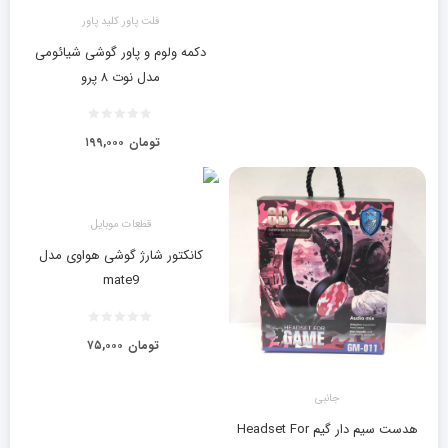
فلت پاور کلید پاور
دکمه ولوم و پاور گوشی شیائومی
مدل نوت ۸ پرو
تومان
۱۹۹,۰۰۰
قطعات موبایل
کانکتور شارژ گوشی هواوی مدل
mate9
تومان
۷۵,۰۰۰
جانبی
هدست سیم دار گیم Headset For