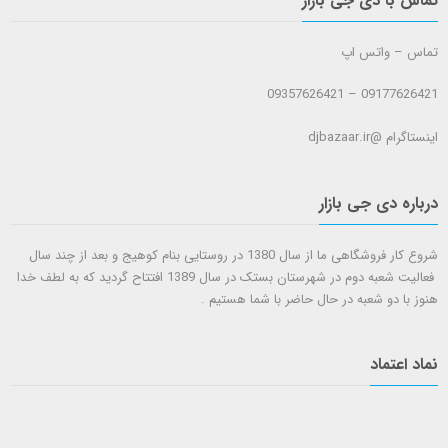
تماس با دی جی بازار
تماس – واتس اپ
09177626421 – 09357626421
اینستاگرام @djbazaar.ir
درباره دی جی بازار
شروع کار فروشگاهی ما از سال 1380 در روستایی بنام کوهیج و بعد از چند سال
فعالیت شعبه دوم در شهرستان بستک در سال 1389 افتتاح گردید که به لطف خدا
هنوز با دو شعبه در حال حاضر با شما هستيم .
نماد اعتماد