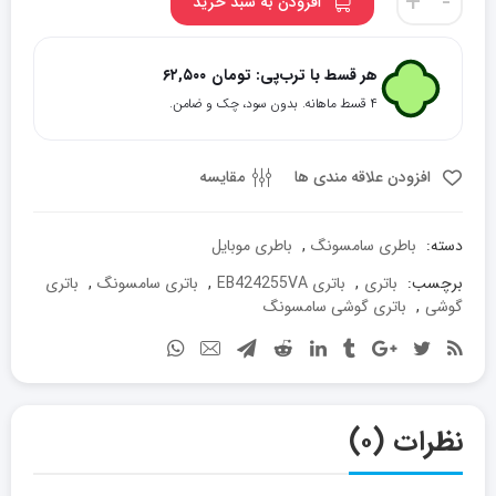
+
-
افزودن به سبد خرید
موبایل
مدل
EB424255VA
هر قسط با ترب‌پی:
تومان
۶۲,۵۰۰
ظرفیت
۴ قسط ماهانه. بدون سود، چک و ضامن.
1000
میلی
آمپر
افزودن علاقه مندی ها
مقایسه
برای
گوشی
دسته:
باطری سامسونگ
,
باطری موبایل
سامسونگ
S3850
برچسب:
باتری
,
باتری EB424255VA
,
باتری سامسونگ
,
باتری
گوشی
,
باتری گوشی سامسونگ
Corby
II
عدد
نظرات (۰)