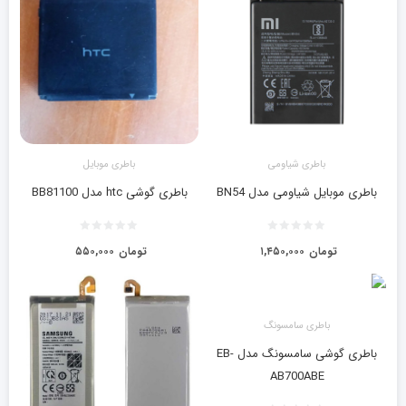
باطری شیاومی
باطری موبایل
باطری موبایل شیاومی مدل BN54
باطری گوشی htc مدل BB81100
تومان
۱,۴۵۰,۰۰۰
تومان
۵۵۰,۰۰۰
باطری سامسونگ
باطری گوشی سامسونگ مدل EB-
AB700ABE