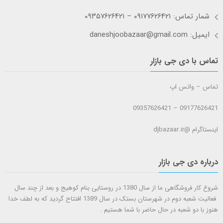
شمار تماس: ۰۹۱۷۷۶۲۶۴۲۱ – ۰۹۳۵۷۶۲۶۴۲۱
ایمیل: daneshjoobazaar@gmail.com
تماس با دی جی بازار
تماس – واتس اپ
09177626421 – 09357626421
اینستاگرام @djbazaar.ir
درباره دی جی بازار
شروع کار فروشگاهی ما از سال 1380 در روستایی بنام کوهیج و بعد از چند سال
فعالیت شعبه دوم در شهرستان بستک در سال 1389 افتتاح گردید که به لطف خدا
هنوز با دو شعبه در حال حاضر با شما هستيم .