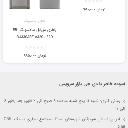
تومان
۹۵۰,۰۰۰
باطری سامسونگ
باطری موبایل سامسونگ EB-
BJ330ABE A320 J330
تومان
۹۹۵,۰۰۰
آسوده خاطر با دی جی بازار سرویس
زمانی کاری: شنبه تا پنچ شنبه ساعت ۹ صبح الی ۲ ظهرو بعدازظهر ۶
الی ۱۰
آدرس: استان هرمزگان شهرستان بستک مجتمع تجاری بستک G86-
G58