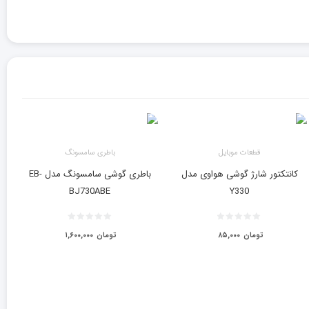
قطعات موبایل
باطری سامسونگ
کانتکتور شارژ گوشی هواوی مدل
باطری گوشی سامسونگ مدل EB-
BJ730ABE
Y330
تومان
۸۵,۰۰۰
تومان
۱,۶۰۰,۰۰۰