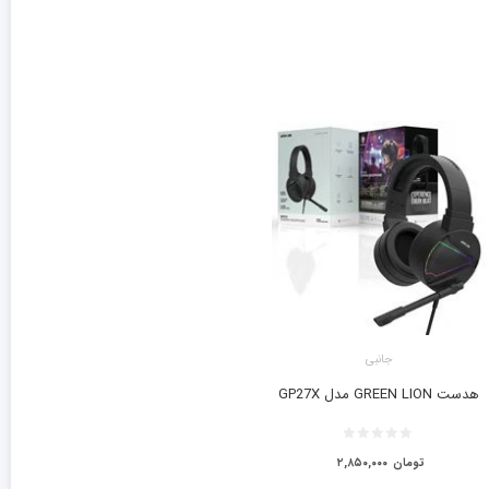
جانبی
هدست GREEN LION مدل GP27X
تومان
۲,۸۵۰,۰۰۰