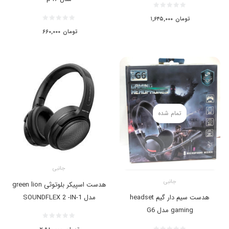
تومان
۱,۶۴۵,۰۰۰
تومان
۶۶۰,۰۰۰
تمام شده
جانبی
جانبی
هدست اسپیکر بلوتوثی green lion
مدل SOUNDFLEX 2 -IN-1
هدست سیم دار گیم headset
gaming مدل G6