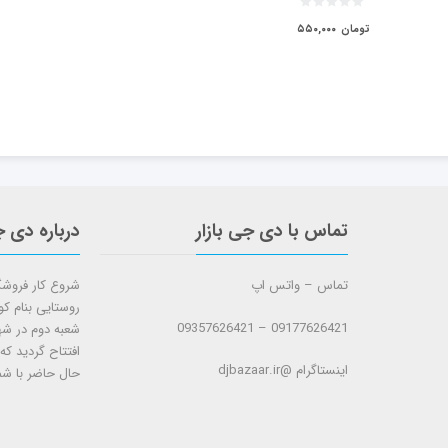
تومان
۵۵۰,۰۰۰
تماس با دی جی بازار
درباره دی ج
تماس – واتس اپ
روستایی بنام ک
09177626421 – 09357626421
افتتاح گردید که
اینستاگرام @djbazaar.ir
حال حاضر با شم