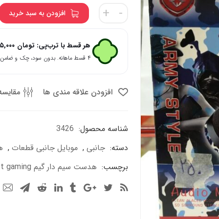
هدست
+
-
افزودن به سبد خرید
سیم
دار
گیم
هر قسط با ترب‌پی:
تومان
۵,۰۰۰
headset
۴ قسط ماهانه. بدون سود، چک و ضامن.
gaming
مدل
g1a
افزودن علاقه مندی ها
مقایسه
عدد
شناسه محصول:
3426
دسته:
جانبی
,
موبایل جانبی قطعات
,
ه
برچسب:
هدست سیم دار گیم headset gaming مدل g1a