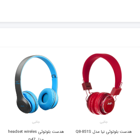
جانبی
جانبی
هدست بلوتوثی نیا مدل Q8-851S
هدست بلوتوثی headset wireles
مدل p47