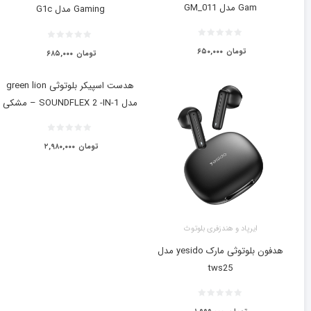
Gam مدل GM_011
Gaming مدل G1c
تومان
۶۵۰,۰۰۰
تومان
۶۸۵,۰۰۰
هدست اسپیکر بلوتوثی green lion
مدل SOUNDFLEX 2 -IN-1 – مشکی
تومان
۲,۹۸۰,۰۰۰
ایرپاد و هندزفری بلوتوث
هدفون بلوتوثی مارک yesido مدل
tws25