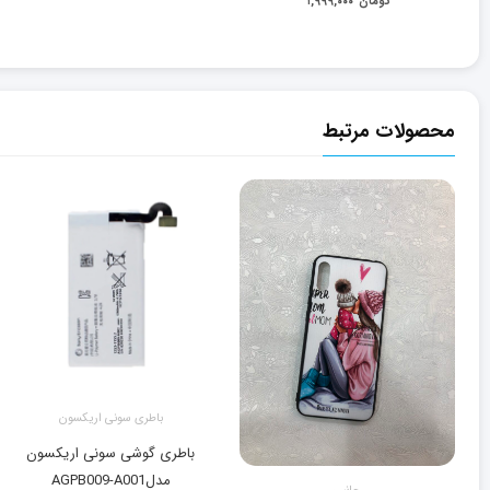
تومان
۱,۹۹۹,۰۰۰
محصولات مرتبط
باطری سونی اریکسون
باطری گوشی سونی اریکسون
مدلAGPB009-A001