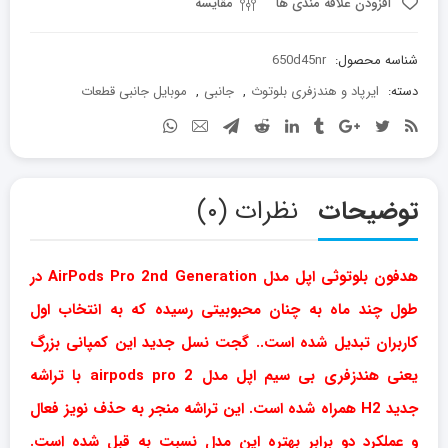
pro
افزودن علاقه مندی ها
مقایسه
عدد
شناسه محصول:
650d45nr
دسته:
ایرپاد و هندزفری بلوتوث
,
جانبی
,
موبایل جانبی قطعات
توضیحات
نظرات (۰)
هدفون بلوتوثی اپل مدل AirPods Pro 2nd Generation در
طول چند ماه به چنان محبوبیتی رسیده که به انتخاب اول
کاربران تبدیل شده است.. گجت نسل جدید این کمپانی بزرگ
یعنی هندزفری بی سیم اپل مدل airpods pro 2 با تراشه
جدید H2 همراه شده است. این تراشه منجر به حذف نویز فعال
و عملکرد دو برابر بهتره این مدل نسبت به قبل شده است.