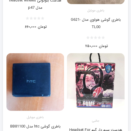
هدست بلوتوثی headset wireles
مدل p47
باطری موبایل
باطری گوشی هواوی مدل G621-
تومان
۶۶۰,۰۰۰
TL00
تومان
۷۵۰,۰۰۰
باطری موبایل
جانبی
باطری گوشی htc مدل BB81100
هدست سیم دار گیم Headset For