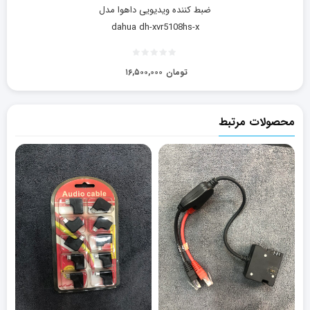
ضبط کننده ویدیویی داهوا مدل
dahua dh-xvr5108hs-x
تومان
۱۶,۵۰۰,۰۰۰
محصولات مرتبط