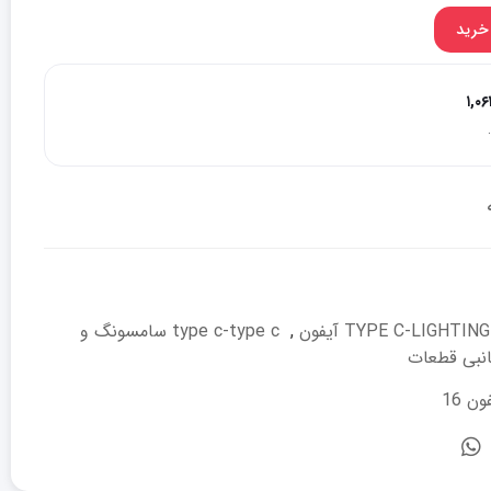
خرید
۱,۰
TYPE C-LIGHT آیفون
,
type c-type c سامسونگ و
انبی قطعات
ن 16