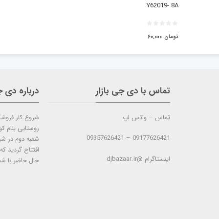
Y62019- 8A
تومان
۶۰,۰۰۰
تماس با دی جی بازار
درباره دی ج
تماس – واتس اپ
روستایی بنام ک
09177626421 – 09357626421
افتتاح گردید که
اینستاگرام @djbazaar.ir
حال حاضر با شم