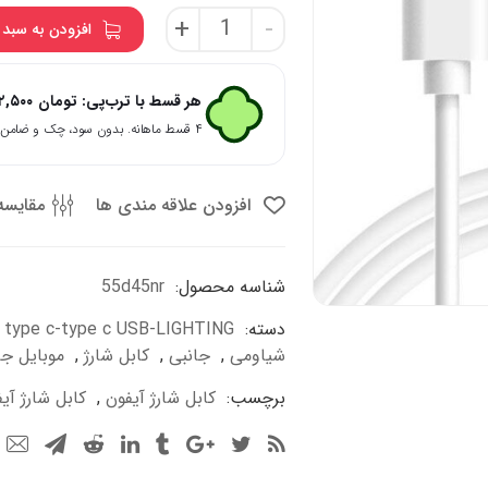
کابل
+
-
افزودن به سبد 
شارژ
اپل
دو
هر قسط با ترب‌پی:
تومان
۶۲,۵۰۰
سر
۴ قسط ماهانه. بدون سود، چک و ضامن.
تایپ
سی
60
افزودن علاقه مندی ها
مقایسه
وات
عدد
شناسه محصول:
55d45nr
دسته:
ING type c-type c USB-LIGHTING
شیاومی
,
جانبی
,
کابل شارژ
,
موبایل ج
برچسب:
کابل شارژ آیفون
,
کابل شارژ آیفو