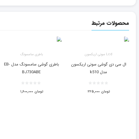
محصولات مرتبط
Lcd سونی اریکسون
باطری سامسونگ
ال سی دی گوشی سونی اریکسون
باطری گوشی سامسونگ مدل EB-
مدل k510
BJ730ABE
تومان
۲۲۵,۰۰۰
تومان
۱,۶۰۰,۰۰۰