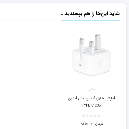
شاید این‌ها را هم بپسندید…
جانبی
آداپتور شارژر آیفون مدل آیفون
TYPE C 20w
تومان
۴,۲۵۰,۰۰۰