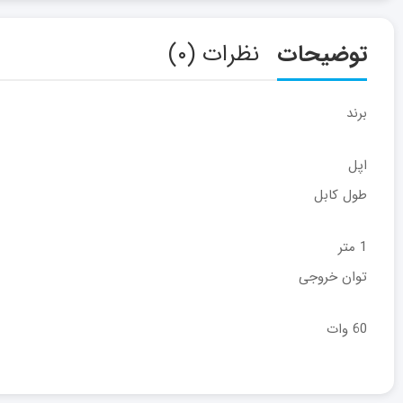
توضیحات
نظرات (۰)
برند
اپل
طول کابل
1 متر
توان خروجی
60 وات