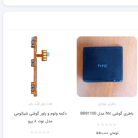
باطری موبایل
فلت پاور کلید پاور
باطری گوشی htc مدل BB81100
دکمه ولوم و پاور گوشی شیائومی
مدل نوت ۸ پرو
تومان
۵۵۰,۰۰۰