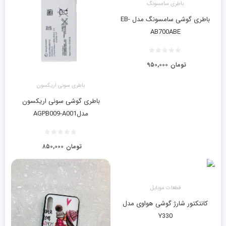
باطری سامسونگ
باطری گوشی سامسونگ مدل EB-
AB700ABE
تومان
۹۵۰,۰۰۰
باطری سونی اریکسون
باطری گوشی سونی اریکسون
مدلAGPB009-A001
تومان
۸۵۰,۰۰۰
قطعات موبایل
کانتکتور شارژ گوشی هواوی مدل
Y330