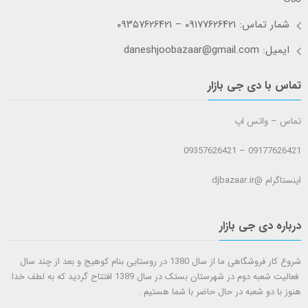
شمار تماس: ۰۹۱۷۷۶۲۶۴۲۱ – ۰۹۳۵۷۶۲۶۴۲۱
ایمیل: daneshjoobazaar@gmail.com
تماس با دی جی بازار
تماس – واتس اپ
09177626421 – 09357626421
اینستاگرام @djbazaar.ir
درباره دی جی بازار
شروع کار فروشگاهی ما از سال 1380 در روستایی بنام کوهیج و بعد از چند سال
فعالیت شعبه دوم در شهرستان بستک در سال 1389 افتتاح گردید که به لطف خدا
هنوز با دو شعبه در حال حاضر با شما هستيم .