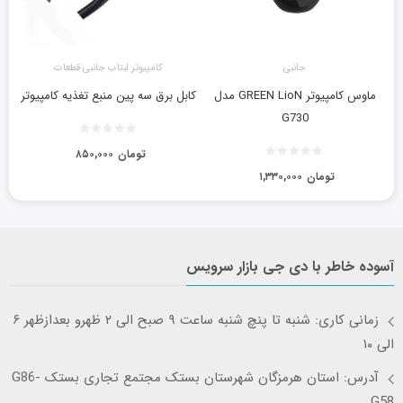
جانبی
کامپیوتر لبتاب جانبی قطعات
ماوس کامپیوتر GREEN LioN مدل
کابل برق سه پین منبع تغذیه کامپیوتر
G730
تومان
۸۵۰,۰۰۰
تومان
۱,۳۳۰,۰۰۰
آسوده خاطر با دی جی بازار سرویس
زمانی کاری: شنبه تا پنچ شنبه ساعت ۹ صبح الی ۲ ظهرو بعدازظهر ۶
الی ۱۰
آدرس: استان هرمزگان شهرستان بستک مجتمع تجاری بستک G86-
G58