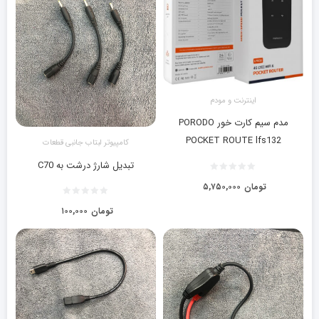
اینترنت و مودم
مدم سیم کارت خور PORODO
POCKET ROUTE lfs132
کامپیوتر لبتاب جانبی قطعات
تبدیل شارژ درشت به C70
تومان
۵,۷۵۰,۰۰۰
تومان
۱۰۰,۰۰۰