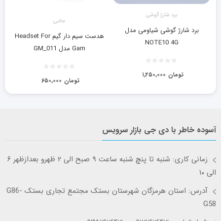
برد شارژ گوشی
جانبی
برد شارژ گوشی شیاومی مدل
هدست سیم دار گیم Headset For
NOTE10 4G
Gam مدل GM_011
تومان
۱,۲۵۰,۰۰۰
تومان
۶۵۰,۰۰۰
آسوده خاطر با دی جی بازار سرویس
زمانی کاری: شنبه تا پنچ شنبه ساعت ۹ صبح الی ۲ ظهرو بعدازظهر ۶
الی ۱۰
آدرس: استان هرمزگان شهرستان بستک مجتمع تجاری بستک G86-
G58