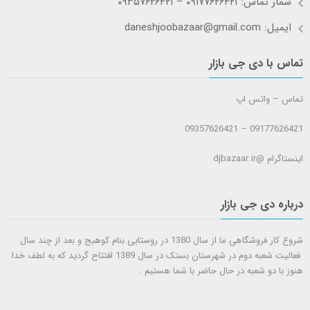
شمار تماس: ۰۹۱۷۷۶۲۶۴۲۱ – ۰۹۳۵۷۶۲۶۴۲۱
ایمیل: daneshjoobazaar@gmail.com
تماس با دی جی بازار
تماس – واتس اپ
09177626421 – 09357626421
اینستاگرام @djbazaar.ir
درباره دی جی بازار
شروع کار فروشگاهی ما از سال 1380 در روستایی بنام کوهیج و بعد از چند سال
فعالیت شعبه دوم در شهرستان بستک در سال 1389 افتتاح گردید که به لطف خدا
هنوز با دو شعبه در حال حاضر با شما هستيم .